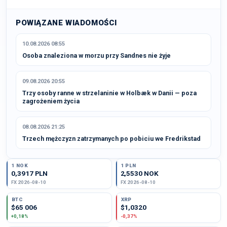
POWIĄZANE WIADOMOŚCI
10.08.2026 08:55
Osoba znaleziona w morzu przy Sandnes nie żyje
09.08.2026 20:55
Trzy osoby ranne w strzelaninie w Holbæk w Danii — poza
zagrożeniem życia
08.08.2026 21:25
Trzech mężczyzn zatrzymanych po pobiciu we Fredrikstad
1 NOK
1 PLN
0,3917 PLN
2,5530 NOK
FX 2026-08-10
FX 2026-08-10
BTC
XRP
$65 006
$1,0320
+0,18%
-0,37%