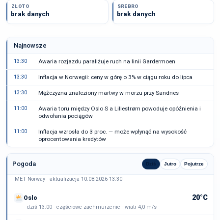
ZŁOTO
SREBRO
brak danych
brak danych
Najnowsze
13:30
Awaria rozjazdu paraliżuje ruch na linii Gardermoen
13:30
Inflacja w Norwegii: ceny w górę o 3% w ciągu roku do lipca
13:30
Mężczyzna znaleziony martwy w morzu przy Sandnes
11:00
Awaria toru między Oslo S a Lillestrøm powoduje opóźnienia i
odwołania pociągów
11:00
Inflacja wzrosła do 3 proc. — może wpłynąć na wysokość
oprocentowania kredytów
Pogoda
Dziś
Jutro
Pojutrze
MET Norway · aktualizacja 10.08.2026 13:30
20°C
Oslo
dziś 13:00 · częściowe zachmurzenie · wiatr 4,0 m/s