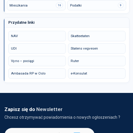
Mieszkania
Podatki
16
9
Przydatne linki
NAV
Skatteetaten
UDI
Statens vegvesen
Vy.no – pociągi
Ruter
Ambasada RP w Oslo
e-Konsulat
Zapisz się do
Newsletter
Chcesz otrzymywać powiadomienia o nowych ogłoszeniach ?