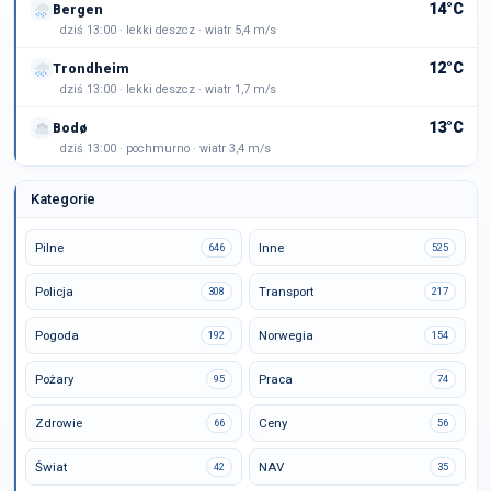
14°C
Bergen
dziś 13:00 · lekki deszcz · wiatr 5,4 m/s
12°C
Trondheim
dziś 13:00 · lekki deszcz · wiatr 1,7 m/s
13°C
Bodø
dziś 13:00 · pochmurno · wiatr 3,4 m/s
Kategorie
Pilne
Inne
646
525
Policja
Transport
308
217
Pogoda
Norwegia
192
154
Pożary
Praca
95
74
Zdrowie
Ceny
66
56
Świat
NAV
42
35