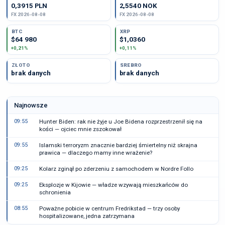
0,3915 PLN
2,5540 NOK
FX 2026-08-08
FX 2026-08-08
BTC
XRP
$64 980
$1,0360
+0,21%
+0,11%
ZŁOTO
SREBRO
brak danych
brak danych
Najnowsze
09:55
Hunter Biden: rak nie żyje u Joe Bidena rozprzestrzenił się na
kości — ojciec mnie zszokował
09:55
Islamski terroryzm znacznie bardziej śmiertelny niż skrajna
prawica — dlaczego mamy inne wrażenie?
09:25
Kolarz zginął po zderzeniu z samochodem w Nordre Follo
09:25
Eksplozje w Kijowie — władze wzywają mieszkańców do
schronienia
08:55
Poważne pobicie w centrum Fredrikstad — trzy osoby
hospitalizowane, jedna zatrzymana