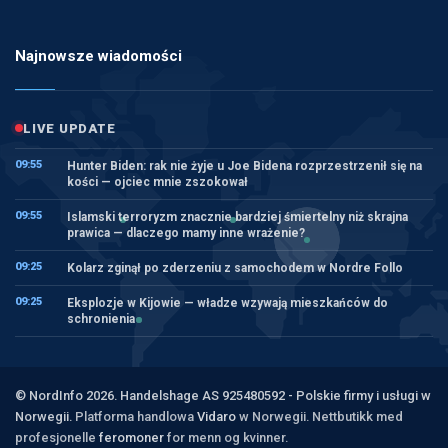
Najnowsze wiadomości
LIVE UPDATE
09:55
Hunter Biden: rak nie żyje u Joe Bidena rozprzestrzenił się na
kości — ojciec mnie zszokował
09:55
Islamski terroryzm znacznie bardziej śmiertelny niż skrajna
prawica — dlaczego mamy inne wrażenie?
09:25
Kolarz zginął po zderzeniu z samochodem w Nordre Follo
09:25
Eksplozje w Kijowie — władze wzywają mieszkańców do
schronienia
© NordInfo 2026. Handelshage AS 925480592 - Polskie firmy i usługi w
Norwegii.
Platforma handlowa
Vidaro
w Norwegii. Nettbutikk med
profesjonelle
feromoner
for menn og kvinner.