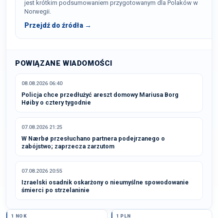
jest krótkim podsumowaniem przygotowanym dla Polaków w
Norwegii.
Przejdź do źródła →
POWIĄZANE WIADOMOŚCI
08.08.2026 06:40
Policja chce przedłużyć areszt domowy Mariusa Borg
Høiby o cztery tygodnie
07.08.2026 21:25
W Nærbø przesłuchano partnera podejrzanego o
zabójstwo; zaprzecza zarzutom
07.08.2026 20:55
Izraelski osadnik oskarżony o nieumyślne spowodowanie
śmierci po strzelaninie
1 NOK
1 PLN