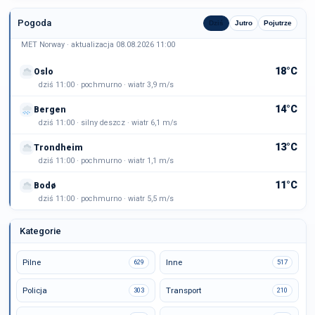
Pogoda
Dziś
Jutro
Pojutrze
MET Norway · aktualizacja 08.08.2026 11:00
18°C
Oslo
dziś 11:00 · pochmurno · wiatr 3,9 m/s
14°C
Bergen
dziś 11:00 · silny deszcz · wiatr 6,1 m/s
13°C
Trondheim
dziś 11:00 · pochmurno · wiatr 1,1 m/s
11°C
Bodø
dziś 11:00 · pochmurno · wiatr 5,5 m/s
Kategorie
Pilne
Inne
629
517
Policja
Transport
303
210