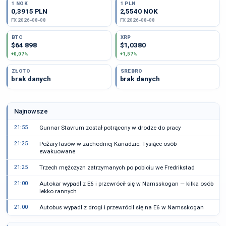
1 NOK
1 PLN
0,3915 PLN
2,5540 NOK
FX 2026-08-08
FX 2026-08-08
BTC
XRP
$64 898
$1,0380
+0,07%
+1,57%
ZŁOTO
SREBRO
brak danych
brak danych
Najnowsze
21:55
Gunnar Stavrum został potrącony w drodze do pracy
21:25
Pożary lasów w zachodniej Kanadzie. Tysiące osób
ewakuowane
21:25
Trzech mężczyzn zatrzymanych po pobiciu we Fredrikstad
21:00
Autokar wypadł z E6 i przewrócił się w Namsskogan — kilka osób
lekko rannych
21:00
Autobus wypadł z drogi i przewrócił się na E6 w Namsskogan