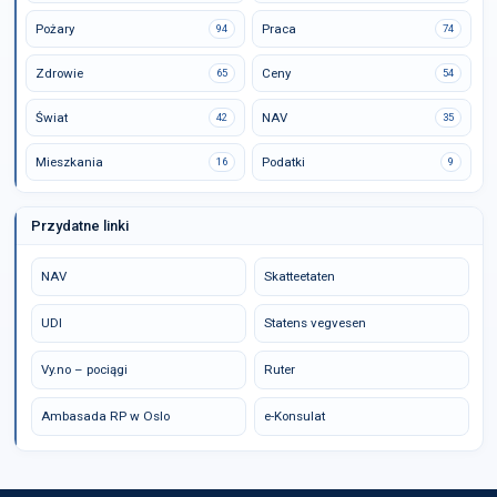
Pożary
Praca
94
74
Zdrowie
Ceny
65
54
Świat
NAV
42
35
Mieszkania
Podatki
16
9
Przydatne linki
NAV
Skatteetaten
UDI
Statens vegvesen
Vy.no – pociągi
Ruter
Ambasada RP w Oslo
e-Konsulat