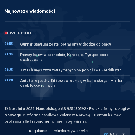
Najnowsze wiadomości
LIVE UPDATE
21:55
Gunnar Stavrum został potrącony w drodze do pracy
21:25
Pożary lasów w zachodniej Kanadzie. Tysiące osób
ewakuowane
21:25
Trzech mężczyzn zatrzymanych po pobiciu we Fredrikstad
21:00
Autokar wypadł z E6 i przewrócił się w Namsskogan — kilka
osób lekko rannych
© NordInfo 2026. Handelshage AS 925480592 - Polskie firmy i usługi w
Norwegii.
Platforma handlowa
Vidaro
w Norwegii. Nettbutikk med
profesjonelle
feromoner
for menn og kvinner.
Regulamin
Polityka prywatności
kr
NOK