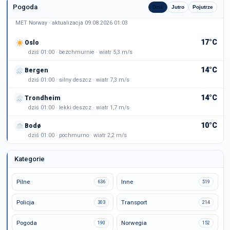
Pogoda
Dziś
Jutro
Pojutrze
MET Norway · aktualizacja 09.08.2026 01:03
17°C
Oslo
dziś 01:00 · bezchmurnie · wiatr 5,3 m/s
14°C
Bergen
dziś 01:00 · silny deszcz · wiatr 7,3 m/s
14°C
Trondheim
dziś 01:00 · lekki deszcz · wiatr 1,7 m/s
10°C
Bodø
dziś 01:00 · pochmurno · wiatr 2,2 m/s
Kategorie
Pilne
Inne
636
519
Policja
Transport
303
214
Pogoda
Norwegia
190
152