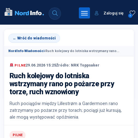
Zaloguj się
0
← Wróć do wiadomości
NordInfo
›
Wiadomości
›
Ruch kolejowy do lotniska wstrzymany rano...
29.06.2026 15:25
Źródło: NRK Toppsaker
PILNE
Ruch kolejowy do lotniska
wstrzymany rano po pożarze przy
torze, ruch wznowiony
Ruch pociągów między Lillestrøm a Gardermoen rano
zatrzymany po pożarze przy torach; pociągi już kursują,
ale mogą występować opóźnienia.
PILNE