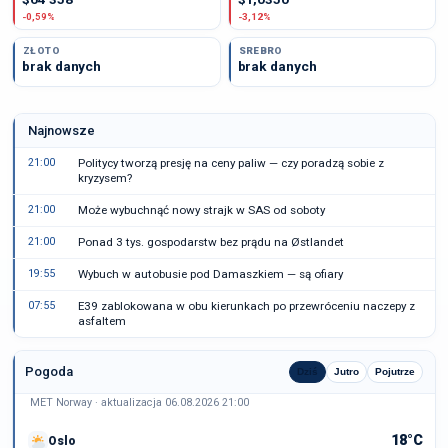
-0,59%
-3,12%
ZŁOTO
SREBRO
brak danych
brak danych
Najnowsze
21:00
Politycy tworzą presję na ceny paliw — czy poradzą sobie z
kryzysem?
21:00
Może wybuchnąć nowy strajk w SAS od soboty
21:00
Ponad 3 tys. gospodarstw bez prądu na Østlandet
19:55
Wybuch w autobusie pod Damaszkiem — są ofiary
07:55
E39 zablokowana w obu kierunkach po przewróceniu naczepy z
asfaltem
Pogoda
Dziś
Jutro
Pojutrze
MET Norway · aktualizacja 06.08.2026 21:00
18°C
Oslo