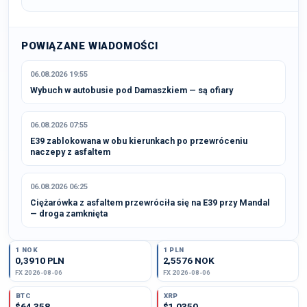
POWIĄZANE WIADOMOŚCI
06.08.2026 19:55
Wybuch w autobusie pod Damaszkiem — są ofiary
06.08.2026 07:55
E39 zablokowana w obu kierunkach po przewróceniu
naczepy z asfaltem
06.08.2026 06:25
Ciężarówka z asfaltem przewróciła się na E39 przy Mandal
— droga zamknięta
1 NOK
1 PLN
0,3910 PLN
2,5576 NOK
FX 2026-08-06
FX 2026-08-06
BTC
XRP
$64 358
$1,0350