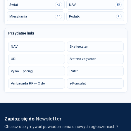
Świat
NAV
42
35
Mieszkania
Podatki
16
9
Przydatne linki
NAV
Skatteetaten
UDI
Statens vegvesen
Vy.no – pociągi
Ruter
Ambasada RP w Oslo
e-Konsulat
Zapisz się do
Newsletter
Chcesz otrzymywać powiadomienia o nowych ogłoszeniach ?