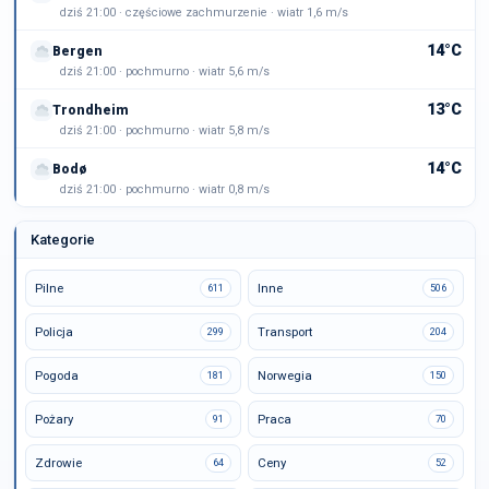
dziś 21:00 · częściowe zachmurzenie · wiatr 1,6 m/s
14°C
Bergen
dziś 21:00 · pochmurno · wiatr 5,6 m/s
13°C
Trondheim
dziś 21:00 · pochmurno · wiatr 5,8 m/s
14°C
Bodø
dziś 21:00 · pochmurno · wiatr 0,8 m/s
Kategorie
Pilne
Inne
611
506
Policja
Transport
299
204
Pogoda
Norwegia
181
150
Pożary
Praca
91
70
Zdrowie
Ceny
64
52