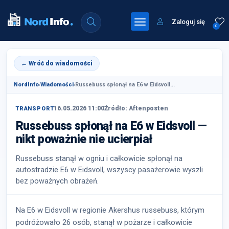
Zaloguj się
0
← Wróć do wiadomości
NordInfo
›
Wiadomości
›
Russebuss spłonął na E6 w Eidsvoll...
16.05.2026 11:00
Źródło: Aftenposten
TRANSPORT
Russebuss spłonął na E6 w Eidsvoll —
nikt poważnie nie ucierpiał
Russebuss stanął w ogniu i całkowicie spłonął na
autostradzie E6 w Eidsvoll, wszyscy pasażerowie wyszli
bez poważnych obrażeń.
Na E6 w Eidsvoll w regionie Akershus russebuss, którym
podróżowało 26 osób, stanął w pożarze i całkowicie