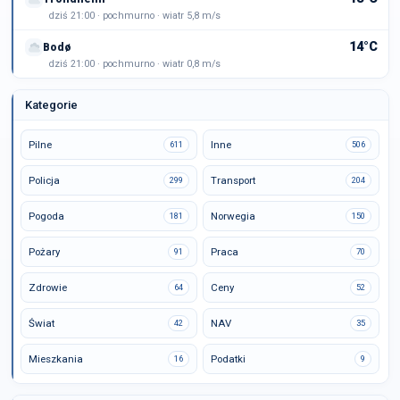
dziś 21:00 · pochmurno · wiatr 5,8 m/s
14°C
Bodø
dziś 21:00 · pochmurno · wiatr 0,8 m/s
Kategorie
Pilne
Inne
611
506
Policja
Transport
299
204
Pogoda
Norwegia
181
150
Pożary
Praca
91
70
Zdrowie
Ceny
64
52
Świat
NAV
42
35
Mieszkania
Podatki
16
9