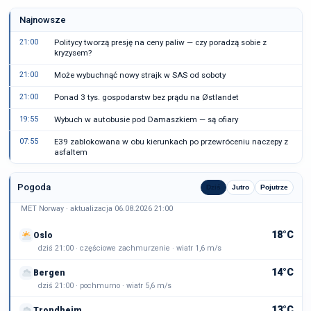
Najnowsze
21:00
Politycy tworzą presję na ceny paliw — czy poradzą sobie z
kryzysem?
21:00
Może wybuchnąć nowy strajk w SAS od soboty
21:00
Ponad 3 tys. gospodarstw bez prądu na Østlandet
19:55
Wybuch w autobusie pod Damaszkiem — są ofiary
07:55
E39 zablokowana w obu kierunkach po przewróceniu naczepy z
asfaltem
Pogoda
Dziś
Jutro
Pojutrze
MET Norway · aktualizacja 06.08.2026 21:00
18°C
Oslo
dziś 21:00 · częściowe zachmurzenie · wiatr 1,6 m/s
14°C
Bergen
dziś 21:00 · pochmurno · wiatr 5,6 m/s
13°C
Trondheim