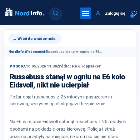
Zaloguj się
0
← Wróć do wiadomości
NordInfo
›
Wiadomości
›
Russebuss stanął w ogniu na E6...
16.05.2026 11:00
Źródło: NRK Toppsaker
POGODA
Russebuss stanął w ogniu na E6 koło
Eidsvoll, nikt nie ucierpiał
Pożar objął russebuss z 25 młodymi pasażerami i
kierowcą, wszyscy opuścili pojazd bezpiecznie.
Na E6 w rejonie Eidsvoll spłonął russebuss z 25 młodymi
osobami na pokładzie oraz kierowcą. Policja i straż
pożarna przybyły na miejsce; nikomu nic się nie stało.