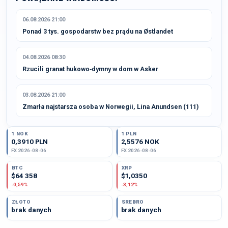
06.08.2026 21:00
Ponad 3 tys. gospodarstw bez prądu na Østlandet
04.08.2026 08:30
Rzucili granat hukowo‑dymny w dom w Asker
03.08.2026 21:00
Zmarła najstarsza osoba w Norwegii, Lina Anundsen (111)
1 NOK
1 PLN
0,3910 PLN
2,5576 NOK
FX 2026-08-06
FX 2026-08-06
BTC
XRP
$64 358
$1,0350
-0,59%
-3,12%
ZŁOTO
SREBRO
brak danych
brak danych