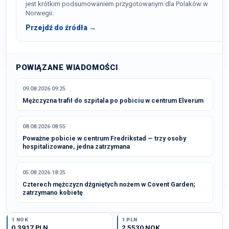
jest krótkim podsumowaniem przygotowanym dla Polaków w
Norwegii.
Przejdź do źródła →
POWIĄZANE WIADOMOŚCI
09.08.2026 09:25
Mężczyzna trafił do szpitala po pobiciu w centrum Elverum
08.08.2026 08:55
Poważne pobicie w centrum Fredrikstad — trzy osoby
hospitalizowane, jedna zatrzymana
05.08.2026 18:25
Czterech mężczyzn dźgniętych nożem w Covent Garden;
zatrzymano kobietę
1 NOK
1 PLN
0,3917 PLN
2,5530 NOK