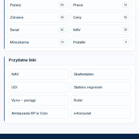
Pożary
Praca
96
74
Zdrowie
Ceny
66
56
Świat
NAV
42
35
Mieszkania
Podatki
16
9
Przydatne linki
NAV
Skatteetaten
UDI
Statens vegvesen
Vy.no – pociągi
Ruter
Ambasada RP w Oslo
e-Konsulat