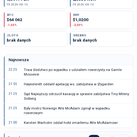
FX 2026-08-10
FX 2026-08-10
BTC
XRP
$64 062
$1,0200
-1,60%
-2,00%
ZŁOTO
SREBRO
brak danych
brak danych
Najnowsze
22:25
Trwa śledztwo po wypadku z udziałem rowerzysty na Gamle
Mossevei
21:55
Høyesterett oddalił apelację ws. zabójstwa w Øygarden
21:25
Sąd Najwyższy odrzucił kasację w sprawie zabójstwa Tiny Mileny
Solberg
21:25
Były mistrz Norwegii Atle McAdam zginął w wypadku
rowerowym
21:00
Karsten Warholm oddał hołd zmarłemu Atle McAdamowi