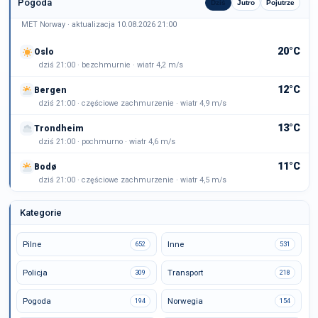
Pogoda
Dziś
Jutro
Pojutrze
MET Norway · aktualizacja 10.08.2026 21:00
20°C
Oslo
dziś 21:00 · bezchmurnie · wiatr 4,2 m/s
12°C
Bergen
dziś 21:00 · częściowe zachmurzenie · wiatr 4,9 m/s
13°C
Trondheim
dziś 21:00 · pochmurno · wiatr 4,6 m/s
11°C
Bodø
dziś 21:00 · częściowe zachmurzenie · wiatr 4,5 m/s
Kategorie
Pilne
Inne
652
531
Policja
Transport
309
218
Pogoda
Norwegia
194
154