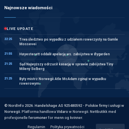
Najnowsze wiadomości
LIVE UPDATE
22:25
Trwa śledztwo po wypadku z udziałem rowerzysty na Gamle
Mossevei
21:55
Høyesterett oddalił apelację ws. zabójstwa w Øygarden
21:25
Sąd Najwyższy odrzucił kasację w sprawie zabójstwa Tiny
Mileny Solberg
21:25
Były mistrz Norwegii Atle McAdam zginął w wypadku
rowerowym
© NordInfo 2026. Handelshage AS 925480592 - Polskie firmy i usługi w
Norwegii.
Platforma handlowa
Vidaro
w Norwegii. Nettbutikk med
profesjonelle
feromoner
for menn og kvinner.
Regulamin
Polityka prywatności