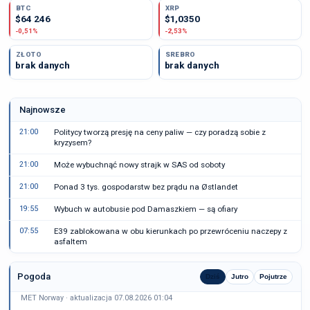
BTC
XRP
$64 246
$1,0350
-0,51%
-2,53%
ZŁOTO
SREBRO
brak danych
brak danych
Najnowsze
21:00
Politycy tworzą presję na ceny paliw — czy poradzą sobie z
kryzysem?
21:00
Może wybuchnąć nowy strajk w SAS od soboty
21:00
Ponad 3 tys. gospodarstw bez prądu na Østlandet
19:55
Wybuch w autobusie pod Damaszkiem — są ofiary
07:55
E39 zablokowana w obu kierunkach po przewróceniu naczepy z
asfaltem
Pogoda
Dziś
Jutro
Pojutrze
MET Norway · aktualizacja 07.08.2026 01:04