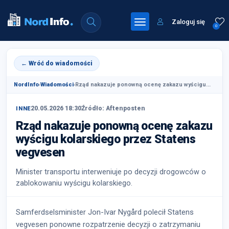
Zaloguj się
0
← Wróć do wiadomości
NordInfo
›
Wiadomości
›
Rząd nakazuje ponowną ocenę zakazu wyścigu...
20.05.2026 18:30
Źródło: Aftenposten
INNE
Rząd nakazuje ponowną ocenę zakazu
wyścigu kolarskiego przez Statens
vegvesen
Minister transportu interweniuje po decyzji drogowców o
zablokowaniu wyścigu kolarskiego.
Samferdselsminister Jon-Ivar Nygård polecił Statens
vegvesen ponowne rozpatrzenie decyzji o zatrzymaniu