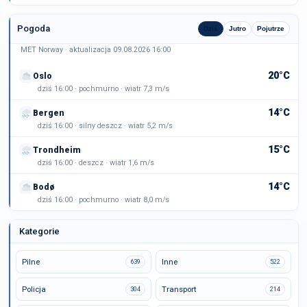
Pogoda
Dziś
Jutro
Pojutrze
MET Norway · aktualizacja 09.08.2026 16:00
20°C
Oslo
dziś 16:00 · pochmurno · wiatr 7,3 m/s
14°C
Bergen
dziś 16:00 · silny deszcz · wiatr 5,2 m/s
15°C
Trondheim
dziś 16:00 · deszcz · wiatr 1,6 m/s
14°C
Bodø
dziś 16:00 · pochmurno · wiatr 8,0 m/s
Kategorie
Pilne
Inne
639
522
Policja
Transport
304
214