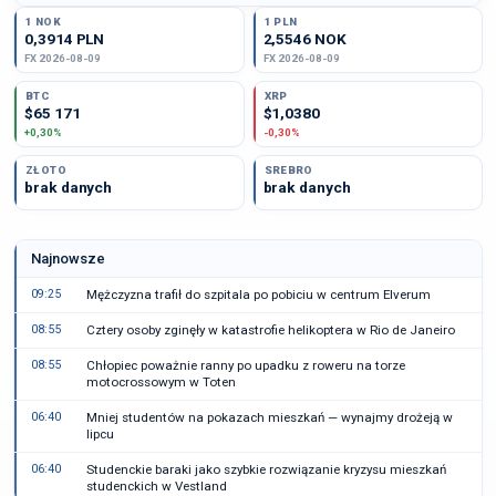
1 NOK
1 PLN
0,3914 PLN
2,5546 NOK
FX 2026-08-09
FX 2026-08-09
BTC
XRP
$65 171
$1,0380
+0,30%
-0,30%
ZŁOTO
SREBRO
brak danych
brak danych
Najnowsze
09:25
Mężczyzna trafił do szpitala po pobiciu w centrum Elverum
08:55
Cztery osoby zginęły w katastrofie helikoptera w Rio de Janeiro
08:55
Chłopiec poważnie ranny po upadku z roweru na torze
motocrossowym w Toten
06:40
Mniej studentów na pokazach mieszkań — wynajmy drożeją w
lipcu
06:40
Studenckie baraki jako szybkie rozwiązanie kryzysu mieszkań
studenckich w Vestland