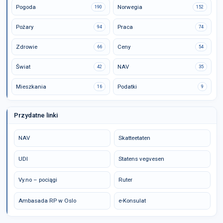
Pogoda
Norwegia
190
152
Pożary
Praca
94
74
Zdrowie
Ceny
66
54
Świat
NAV
42
35
Mieszkania
Podatki
16
9
Przydatne linki
NAV
Skatteetaten
UDI
Statens vegvesen
Vy.no – pociągi
Ruter
Ambasada RP w Oslo
e-Konsulat