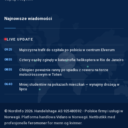
Najnowsze wiadomości
LIVE UPDATE
09:25
Mężczyzna trafił do szpitala po pobiciu w centrum Elverum
08:55
Cztery osoby zginęły w katastrofie helikoptera w Rio de Janeiro
08:55
Chłopiec poważnie ranny po upadku z roweru na torze
motocrossowym w Toten
06:40
Mniej studentów na pokazach mieszkań — wynajmy drożeją w
lipcu
© NordInfo 2026. Handelshage AS 925480592 - Polskie firmy i usługi w
Norwegii.
Platforma handlowa
Vidaro
w Norwegii. Nettbutikk med
profesjonelle
feromoner
for menn og kvinner.