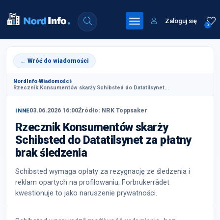
Zaloguj się
0
← Wróć do wiadomości
NordInfo
›
Wiadomości
›
Rzecznik Konsumentów skarży Schibsted do Datatilsynet...
03.06.2026 16:00
Źródło: NRK Toppsaker
INNE
Rzecznik Konsumentów skarży
Schibsted do Datatilsynet za płatny
brak śledzenia
Schibsted wymaga opłaty za rezygnację ze śledzenia i
reklam opartych na profilowaniu; Forbrukerrådet
kwestionuje to jako naruszenie prywatności.