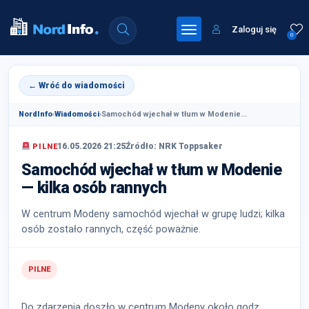
Zaloguj się
0
← Wróć do wiadomości
NordInfo
›
Wiadomości
›
Samochód wjechał w tłum w Modenie...
16.05.2026 21:25
Źródło: NRK Toppsaker
PILNE
Samochód wjechał w tłum w Modenie
— kilka osób rannych
W centrum Modeny samochód wjechał w grupę ludzi; kilka
osób zostało rannych, część poważnie.
PILNE
Do zdarzenia doszło w centrum Modeny około godz.