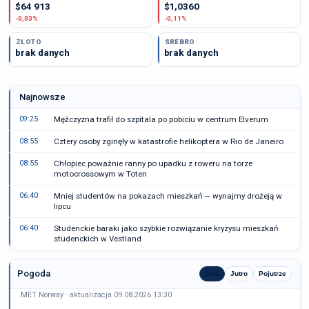
$64 913
$1,0360
-0,03%
-0,11%
ZŁOTO
SREBRO
brak danych
brak danych
Najnowsze
09:25
Mężczyzna trafił do szpitala po pobiciu w centrum Elverum
08:55
Cztery osoby zginęły w katastrofie helikoptera w Rio de Janeiro
08:55
Chłopiec poważnie ranny po upadku z roweru na torze
motocrossowym w Toten
06:40
Mniej studentów na pokazach mieszkań — wynajmy drożeją w
lipcu
06:40
Studenckie baraki jako szybkie rozwiązanie kryzysu mieszkań
studenckich w Vestland
Pogoda
Dziś
Jutro
Pojutrze
MET Norway · aktualizacja 09.08.2026 13:30