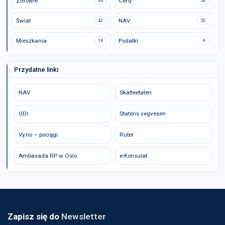
Zdrowie
Ceny
66
54
Świat
NAV
42
35
Mieszkania
Podatki
16
9
Przydatne linki
NAV
Skatteetaten
UDI
Statens vegvesen
Vy.no – pociągi
Ruter
Ambasada RP w Oslo
e-Konsulat
Zapisz się do
Newsletter