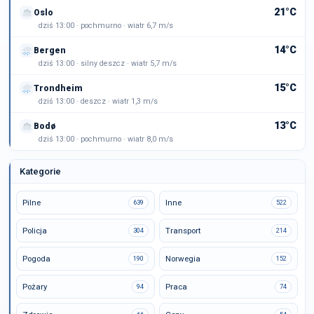
21°C
Oslo
dziś 13:00 · pochmurno · wiatr 6,7 m/s
14°C
Bergen
dziś 13:00 · silny deszcz · wiatr 5,7 m/s
15°C
Trondheim
dziś 13:00 · deszcz · wiatr 1,3 m/s
13°C
Bodø
dziś 13:00 · pochmurno · wiatr 8,0 m/s
Kategorie
Pilne
Inne
639
522
Policja
Transport
304
214
Pogoda
Norwegia
190
152
Pożary
Praca
94
74