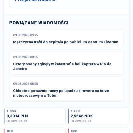
POWIĄZANE WIADOMOŚCI
09.08.2026 09:25
Mężczyzna trafił do szpitala po pobiciu w centrum Elverum
09.08.2026 08:55
Cztery osoby zginęły w katastrofie helikoptera w Rio de
Janeiro
09.08.2026 08:55
Chłopiec poważnie ranny po upadku z roweru na torze
motocrossowym w Toten
1 NOK
1 PLN
0,3914 PLN
2,5546 NOK
FX 2026-08-09
FX 2026-08-09
BTC
XRP