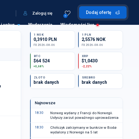
Dodaj ofertę
Zaloguj się
0
 i usług
Wydarzenia
Wiadomości live
1 NOK
1 PLN
0,3910 PLN
2,5576 NOK
FX 2026-08-06
FX 2026-08-06
BTC
XRP
$64 524
$1,0430
+0,68%
-2,22%
ZŁOTO
SREBRO
,
brak danych
brak danych
Najnowsze
18:30
Norweg wydany z Francji do Norwegii.
Usłyszy zarzut poważnego uprowadzenia
18:30
Chińczyk zatrzymany w bunkrze w Bodø
wydalony z Norwegii na 5 lat