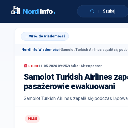
Szukaj
← Wróć do wiadomości
NordInfo
›
Wiadomości
›
Samolot Turkish Airlines zapalił się podc
11.05.2026 09:25
Źródło: Aftenposten
PILNE
Samolot Turkish Airlines zap
pasażerowie ewakuowani
Samolot Turkish Airlines zapalił się podczas lądowan
PILNE