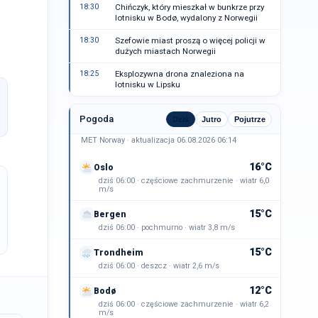
18:30
Chińczyk, który mieszkał w bunkrze przy
lotnisku w Bodø, wydalony z Norwegii
18:30
Szefowie miast proszą o więcej policji w
dużych miastach Norwegii
18:25
Eksplozywna drona znaleziona na
lotnisku w Lipsku
Pogoda
Dziś
Jutro
Pojutrze
MET Norway · aktualizacja 06.08.2026 06:14
16°C
Oslo
dziś 06:00 · częściowe zachmurzenie · wiatr 6,0
m/s
15°C
Bergen
dziś 06:00 · pochmurno · wiatr 3,8 m/s
15°C
Trondheim
dziś 06:00 · deszcz · wiatr 2,6 m/s
12°C
Bodø
dziś 06:00 · częściowe zachmurzenie · wiatr 6,2
m/s