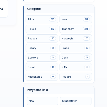
Kategorie
na
Pilne
Inne
605
501
Policja
Transport
298
201
Pogoda
Norwegia
180
150
Pożary
Praca
91
69
Zdrowie
Ceny
64
52
Świat
NAV
41
35
Mieszkania
Podatki
16
9
Przydatne linki
NAV
Skatteetaten