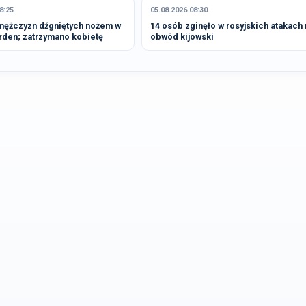
8:25
05.08.2026 08:30
mężczyzn dźgniętych nożem w
14 osób zginęło w rosyjskich atakach 
rden; zatrzymano kobietę
obwód kijowski