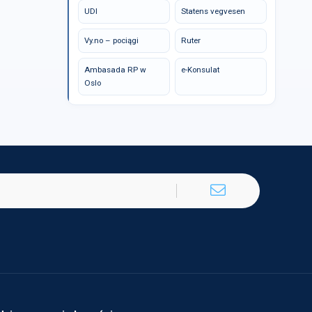
UDI
Statens vegvesen
Vy.no – pociągi
Ruter
Ambasada RP w
e-Konsulat
Oslo