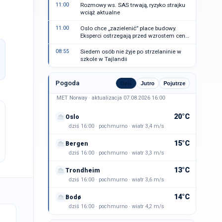
11:00
Rozmowy ws. SAS trwają, ryzyko strajku
wciąż aktualne
11:00
Oslo chce „zazielenić” place budowy.
Eksperci ostrzegają przed wzrostem cen
mieszkań
08:55
Siedem osób nie żyje po strzelaninie w
szkole w Tajlandii
Pogoda
Dziś
Jutro
Pojutrze
MET Norway · aktualizacja 07.08.2026 16:00
20°C
Oslo
dziś 16:00 · pochmurno · wiatr 3,4 m/s
15°C
Bergen
dziś 16:00 · pochmurno · wiatr 3,3 m/s
13°C
Trondheim
dziś 16:00 · pochmurno · wiatr 3,6 m/s
14°C
Bodø
dziś 16:00 · pochmurno · wiatr 4,2 m/s