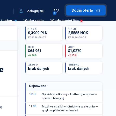
Dodaj ofertę
Zaloguj się
0
 i usług
Wydarzenia
Wiadomości live
1 NOK
1 PLN
0,3909 PLN
2,5585 NOK
FX 2026-08-07
FX 2026-08-07
BTC
XRP
$64 961
$1,0270
+0,38%
-2,15%
ZŁOTO
SREBRO
e
brak danych
brak danych
Najnowsze
13:30
Søreide spotka się z Listhaug w sprawie
sporu o benzynę
ie
11:00
Możliwe strajki w lotnictwie w sierpniu —
ryzyko opóźnień i odwołań