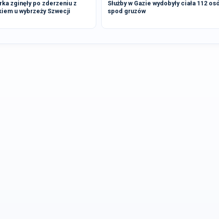
rka zginęły po zderzeniu z
Służby w Gazie wydobyły ciała 112 os
kiem u wybrzeży Szwecji
spod gruzów