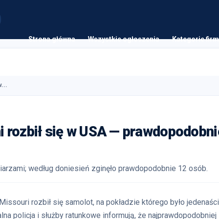
Strona główna
Wszystkie ogłoszenia
Kategorie firm
...
i rozbił się w USA — prawdopodobni
niarzami; według doniesień zginęło prawdopodobnie 12 osób.
Missouri rozbił się samolot, na pokładzie którego było jedenaśc
na policja i służby ratunkowe informują, że najprawdopodobniej