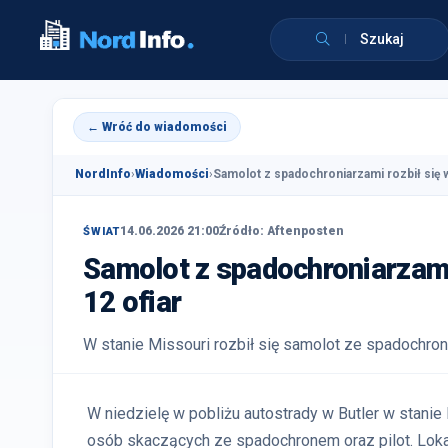
Szukaj
← Wróć do wiadomości
NordInfo
›
Wiadomości
›
Samolot z spadochroniarzami rozbił się w
14.06.2026 21:00
Źródło: Aftenposten
ŚWIAT
Samolot z spadochroniarzam
12 ofiar
W stanie Missouri rozbił się samolot ze spadochro
W niedzielę w pobliżu autostrady w Butler w stanie 
osób skaczących ze spadochronem oraz pilot. Lokal