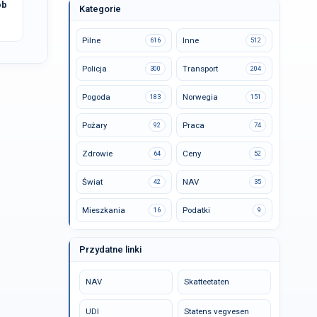
ób
Kategorie
Pilne
Inne
616
512
Policja
Transport
300
204
Pogoda
Norwegia
183
151
Pożary
Praca
92
74
Zdrowie
Ceny
64
52
Świat
NAV
42
35
Mieszkania
Podatki
16
9
Przydatne linki
NAV
Skatteetaten
UDI
Statens vegvesen