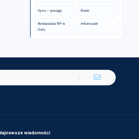
Vy.no – pociągi
Ruter
Ambasada RP w
e-Konsulat
Oslo
Najnowsze wiadomości