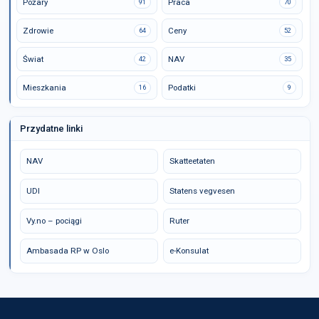
Pożary
Praca
91
70
Zdrowie
Ceny
64
52
Świat
NAV
42
35
Mieszkania
Podatki
16
9
Przydatne linki
NAV
Skatteetaten
UDI
Statens vegvesen
Vy.no – pociągi
Ruter
Ambasada RP w Oslo
e-Konsulat