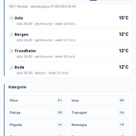
MET Norway · aktualizacja 07.08.2026 06:40
15°C
Oslo
dziś 06:00 · pochmurno · wiatr 0,4 m/s
12°C
Bergen
dziś 06:00 · pochmurno · wiatr 2,7 m/s
12°C
Trondheim
dziś 06:00 · pochmurno · wiatr 4,0 m/s
12°C
Bodø
dziś 06:00 · deszcz · wiatr 3,2 m/s
Kategorie
Pilne
Inne
611
509
Policja
Transport
299
204
Pogoda
Norwegia
181
150