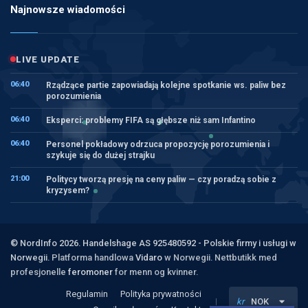
Najnowsze wiadomości
LIVE UPDATE
06:40
Rządzące partie zapowiadają kolejne spotkanie ws. paliw bez
porozumienia
06:40
Eksperci: problemy FIFA są głębsze niż sam Infantino
06:40
Personel pokładowy odrzuca propozycję porozumienia i
szykuje się do dużej strajku
21:00
Politycy tworzą presję na ceny paliw — czy poradzą sobie z
kryzysem?
© NordInfo 2026. Handelshage AS 925480592 - Polskie firmy i usługi w
Norwegii.
Platforma handlowa
Vidaro
w Norwegii. Nettbutikk med
profesjonelle
feromoner
for menn og kvinner.
Regulamin
Polityka prywatności
kr
NOK