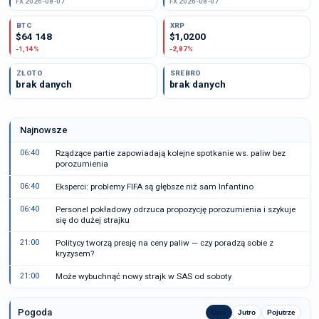
FX 2026-08-07
FX 2026-08-07
BTC
XRP
$64 148
$1,0200
-1,14%
-2,87%
ZŁOTO
SREBRO
brak danych
brak danych
Najnowsze
06:40
Rządzące partie zapowiadają kolejne spotkanie ws. paliw bez
porozumienia
06:40
Eksperci: problemy FIFA są głębsze niż sam Infantino
06:40
Personel pokładowy odrzuca propozycję porozumienia i szykuje
się do dużej strajku
21:00
Politycy tworzą presję na ceny paliw — czy poradzą sobie z
kryzysem?
21:00
Może wybuchnąć nowy strajk w SAS od soboty
Pogoda
Dziś
Jutro
Pojutrze