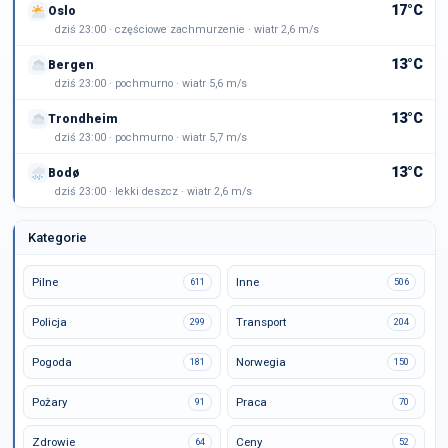
17°C
Oslo
dziś 23:00 · częściowe zachmurzenie · wiatr 2,6 m/s
13°C
Bergen
dziś 23:00 · pochmurno · wiatr 5,6 m/s
13°C
Trondheim
dziś 23:00 · pochmurno · wiatr 5,7 m/s
13°C
Bodø
dziś 23:00 · lekki deszcz · wiatr 2,6 m/s
Kategorie
Pilne
Inne
611
506
Policja
Transport
299
204
Pogoda
Norwegia
181
150
Pożary
Praca
91
70
Zdrowie
Ceny
64
52