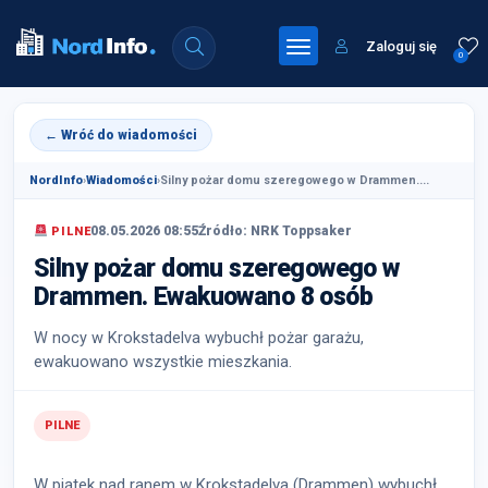
Zaloguj się
0
← Wróć do wiadomości
NordInfo
›
Wiadomości
›
Silny pożar domu szeregowego w Drammen....
08.05.2026 08:55
Źródło: NRK Toppsaker
PILNE
Silny pożar domu szeregowego w
Drammen. Ewakuowano 8 osób
W nocy w Krokstadelva wybuchł pożar garażu,
ewakuowano wszystkie mieszkania.
PILNE
W piątek nad ranem w Krokstadelva (Drammen) wybuchł