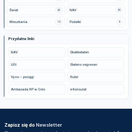
Świat
NAV
42
35
Mieszkania
Podatki
16
9
Przydatne linki
NAV
Skatteetaten
UDI
Statens vegvesen
Vy.no – pociągi
Ruter
Ambasada RP w Oslo
e-Konsulat
Zapisz się do
Newsletter