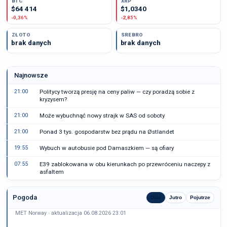
BTC
XRP
$64 414
$1,0340
-0,36%
-2,85%
ZŁOTO
SREBRO
brak danych
brak danych
Najnowsze
21:00
Politycy tworzą presję na ceny paliw — czy poradzą sobie z
kryzysem?
21:00
Może wybuchnąć nowy strajk w SAS od soboty
21:00
Ponad 3 tys. gospodarstw bez prądu na Østlandet
19:55
Wybuch w autobusie pod Damaszkiem — są ofiary
07:55
E39 zablokowana w obu kierunkach po przewróceniu naczepy z
asfaltem
Pogoda
Dziś
Jutro
Pojutrze
MET Norway · aktualizacja 06.08.2026 23:01