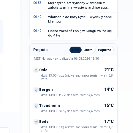
06:55
Mężczyzna zatrzymany w związku z
zabójstwem na wyspie w archipelagu
Sztokholmu
06:40
Włamanie do bazy Ryde — wyciekły dane
klientów
06:40
Liczba zakażeń Ebolą w Kongu zbliża się
do 4 tys.
Pogoda
Dziś
Jutro
Pojutrze
MET Norway · aktualizacja 06.08.2026 13:30
21°C
Oslo
dziś 13:00 · częściowe zachmurzenie · wiatr 5,8
m/s
14°C
Bergen
dziś 13:00 · lekki deszcz · wiatr 4,4 m/s
15°C
Trondheim
dziś 13:00 · silny deszcz · wiatr 4,4 m/s
17°C
Bodø
dziś 13:00 · częściowe zachmurzenie · wiatr 1,7
m/s