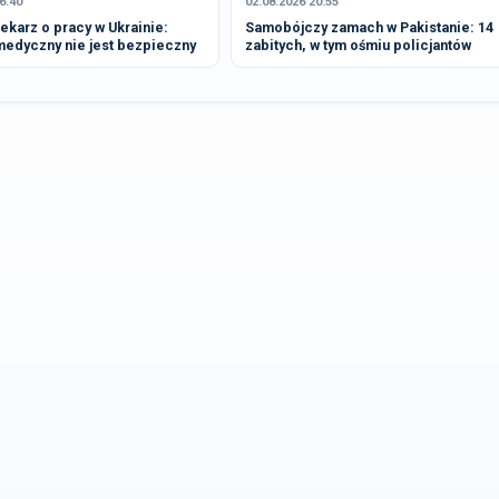
6:40
02.08.2026 20:55
ekarz o pracy w Ukrainie:
Samobójczy zamach w Pakistanie: 14
medyczny nie jest bezpieczny
zabitych, w tym ośmiu policjantów