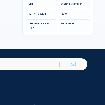
UDI
Statens vegvesen
Vy.no – pociągi
Ruter
Ambasada RP w
e-Konsulat
Oslo