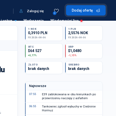
Dodaj ofertę
Zaloguj się
0
 i usług
Wydarzenia
Wiadomości live
1 NOK
1 PLN
0,3910 PLN
2,5576 NOK
FX 2026-08-06
FX 2026-08-06
BTC
XRP
$64 527
$1,0480
+0,77%
-1,15%
ZŁOTO
SREBRO
lu
brak danych
brak danych
Najnowsze
07:55
E39 zablokowana w obu kierunkach po
przewróceniu naczepy z asfaltem
06:55
Tankowiec zgłosił wybuchy w Cieśninie
Hormuz
,