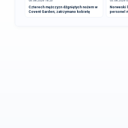
05.08.2026 18:25
03.08.2026 0
Czterech mężczyzn dźgniętych nożem w
Norweski l
Covent Garden; zatrzymano kobietę
personel 