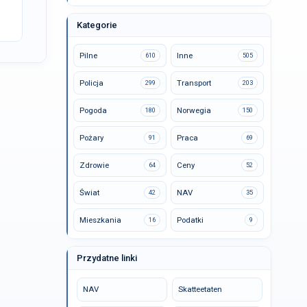
Kategorie
Pilne
Inne
610
505
Policja
Transport
299
203
Pogoda
Norwegia
180
150
Pożary
Praca
91
69
Zdrowie
Ceny
64
52
Świat
NAV
42
35
Mieszkania
Podatki
16
9
Przydatne linki
NAV
Skatteetaten