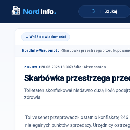
Szukaj
← Wróć do wiadomości
NordInfo
›
Wiadomości
›
Skarbówka przestrzega przed kupowani
20.05.2026 13:30
Źródło: Aftenposten
ZDROWIE
Skarbówka przestrzega prze
Tolletaten skonfiskował niedawno dużą ilość podejr
zdrowia.
Tollvesenet przeprowadził ostatnio konfiskatę 246
nielegalnych punktów sprzedaży. Urzędnicy ostrzeg