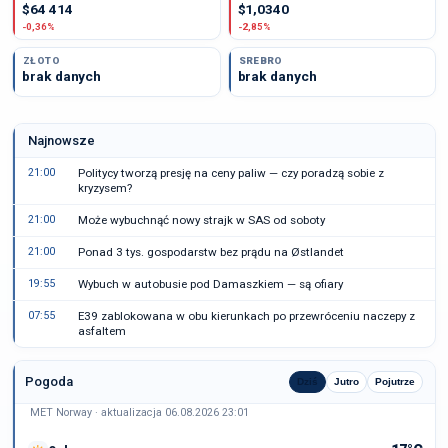
$64 414
$1,0340
-0,36%
-2,85%
ZŁOTO
SREBRO
brak danych
brak danych
Najnowsze
21:00
Politycy tworzą presję na ceny paliw — czy poradzą sobie z
kryzysem?
21:00
Może wybuchnąć nowy strajk w SAS od soboty
21:00
Ponad 3 tys. gospodarstw bez prądu na Østlandet
19:55
Wybuch w autobusie pod Damaszkiem — są ofiary
07:55
E39 zablokowana w obu kierunkach po przewróceniu naczepy z
asfaltem
Pogoda
Dziś
Jutro
Pojutrze
MET Norway · aktualizacja 06.08.2026 23:01