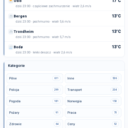
17°C
Oslo
dziś 23:00 · częściowe zachmurzenie · wiatr 2,6 m/s
13°C
Bergen
dziś 23:00 · pochmurno · wiatr 5,6 m/s
13°C
Trondheim
dziś 23:00 · pochmurno · wiatr 5,7 m/s
13°C
Bodø
dziś 23:00 · lekki deszcz · wiatr 2,6 m/s
Kategorie
Pilne
Inne
611
506
Policja
Transport
299
204
Pogoda
Norwegia
181
150
Pożary
Praca
91
70
Zdrowie
Ceny
64
52