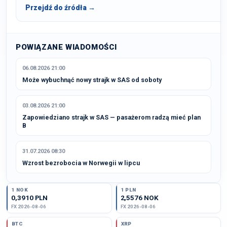
Przejdź do źródła →
POWIĄZANE WIADOMOŚCI
06.08.2026 21:00
Może wybuchnąć nowy strajk w SAS od soboty
03.08.2026 21:00
Zapowiedziano strajk w SAS — pasażerom radzą mieć plan
B
31.07.2026 08:30
Wzrost bezrobocia w Norwegii w lipcu
1 NOK
1 PLN
0,3910 PLN
2,5576 NOK
FX 2026-08-06
FX 2026-08-06
BTC
XRP