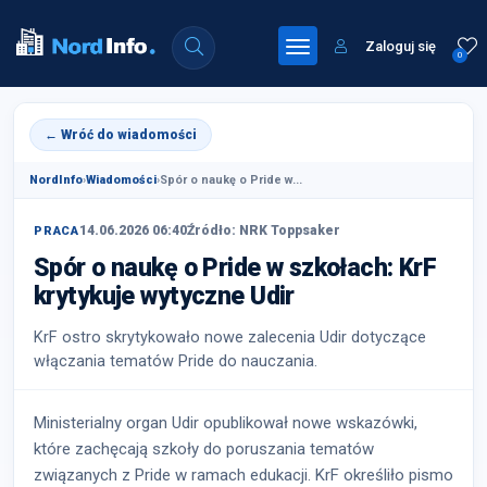
Zaloguj się
0
← Wróć do wiadomości
NordInfo
›
Wiadomości
›
Spór o naukę o Pride w...
14.06.2026 06:40
Źródło: NRK Toppsaker
PRACA
Spór o naukę o Pride w szkołach: KrF
krytykuje wytyczne Udir
KrF ostro skrytykowało nowe zalecenia Udir dotyczące
włączania tematów Pride do nauczania.
Ministerialny organ Udir opublikował nowe wskazówki,
które zachęcają szkoły do poruszania tematów
związanych z Pride w ramach edukacji. KrF określiło pismo