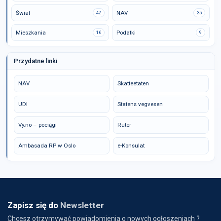
Świat
NAV
42
35
Mieszkania
Podatki
16
9
Przydatne linki
NAV
Skatteetaten
UDI
Statens vegvesen
Vy.no – pociągi
Ruter
Ambasada RP w Oslo
e-Konsulat
Zapisz się do
Newsletter
Chcesz otrzymywać powiadomienia o nowych ogłoszeniach ?