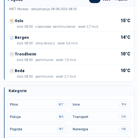
MET Norway · aktualizacja 08.08.2026 08:30
15°C
Oslo
dziś 08:00 · częściowe zachmurzenie · wiatr 2,7 m/s
14°C
Bergen
dziś 08:00 · silny deszcz · wiatr 5,4 m/s
10°C
Trondheim
dziś 08:00 · pochmurno · wiatr 1,0 m/s
10°C
Bodø
dziś 08:00 · pochmurno · wiatr 2,7 m/s
Kategorie
Pilne
Inne
627
516
Policja
Transport
303
210
Pogoda
Norwegia
187
152