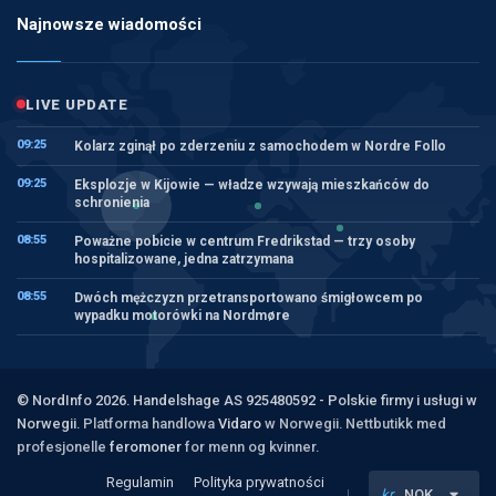
Najnowsze wiadomości
LIVE UPDATE
09:25
Kolarz zginął po zderzeniu z samochodem w Nordre Follo
09:25
Eksplozje w Kijowie — władze wzywają mieszkańców do
schronienia
08:55
Poważne pobicie w centrum Fredrikstad — trzy osoby
hospitalizowane, jedna zatrzymana
08:55
Dwóch mężczyzn przetransportowano śmigłowcem po
wypadku motorówki na Nordmøre
© NordInfo 2026. Handelshage AS 925480592 - Polskie firmy i usługi w
Norwegii.
Platforma handlowa
Vidaro
w Norwegii. Nettbutikk med
profesjonelle
feromoner
for menn og kvinner.
Regulamin
Polityka prywatności
kr
NOK