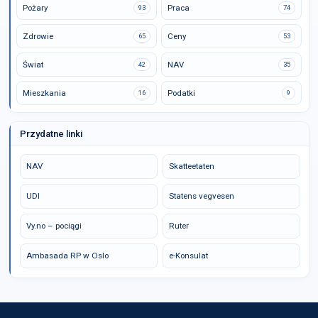
Pożary
Praca
93
74
Zdrowie
Ceny
65
53
Świat
NAV
42
35
Mieszkania
Podatki
16
9
Przydatne linki
NAV
Skatteetaten
UDI
Statens vegvesen
Vy.no – pociągi
Ruter
Ambasada RP w Oslo
e-Konsulat