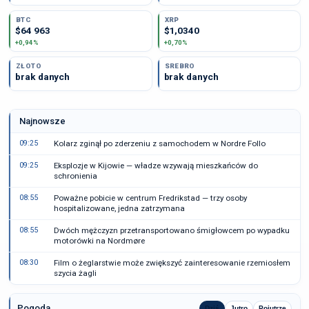
BTC
XRP
$64 963
$1,0340
+0,94%
+0,70%
ZŁOTO
SREBRO
brak danych
brak danych
Najnowsze
09:25
Kolarz zginął po zderzeniu z samochodem w Nordre Follo
09:25
Eksplozje w Kijowie — władze wzywają mieszkańców do
schronienia
08:55
Poważne pobicie w centrum Fredrikstad — trzy osoby
hospitalizowane, jedna zatrzymana
08:55
Dwóch mężczyzn przetransportowano śmigłowcem po wypadku
motorówki na Nordmøre
08:30
Film o żeglarstwie może zwiększyć zainteresowanie rzemiosłem
szycia żagli
Pogoda
Dziś
Jutro
Pojutrze