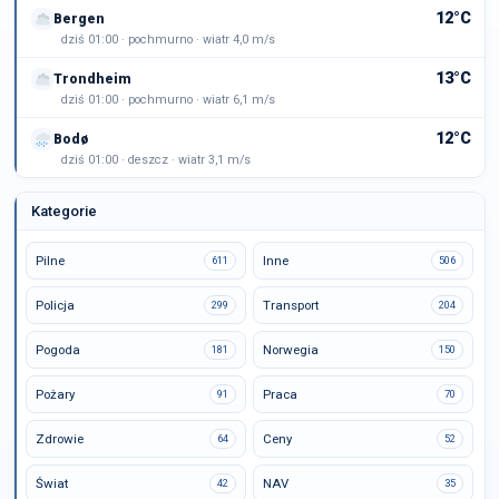
12°C
Bergen
dziś 01:00 · pochmurno · wiatr 4,0 m/s
13°C
Trondheim
dziś 01:00 · pochmurno · wiatr 6,1 m/s
12°C
Bodø
dziś 01:00 · deszcz · wiatr 3,1 m/s
Kategorie
Pilne
Inne
611
506
Policja
Transport
299
204
Pogoda
Norwegia
181
150
Pożary
Praca
91
70
Zdrowie
Ceny
64
52
Świat
NAV
42
35