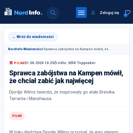
Zaloguj się
0
← Wróć do wiadomości
NordInfo
›
Wiadomości
›
Sprawca zabójstwa na Kampen mówił, że...
01.06.2026 16:25
Źródło: NRK Toppsaker
PILNE
Sprawca zabójstwa na Kampen mówił,
że chciał zabić jak najwięcej
Djordje Wilms twierdzi, że inspirowały go ataki Breivika,
Tarranta i Manshausa.
PILNE
W toku śledztwa Djordje Wilms przyznał, że jego planem