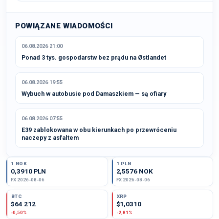
POWIĄZANE WIADOMOŚCI
06.08.2026 21:00
Ponad 3 tys. gospodarstw bez prądu na Østlandet
06.08.2026 19:55
Wybuch w autobusie pod Damaszkiem — są ofiary
06.08.2026 07:55
E39 zablokowana w obu kierunkach po przewróceniu
naczepy z asfaltem
1 NOK
1 PLN
0,3910 PLN
2,5576 NOK
FX 2026-08-06
FX 2026-08-06
BTC
XRP
$64 212
$1,0310
-0,50%
-2,81%