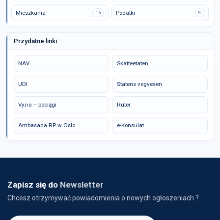
Mieszkania
Podatki
16
9
Przydatne linki
NAV
Skatteetaten
UDI
Statens vegvesen
Vy.no – pociągi
Ruter
Ambasada RP w Oslo
e-Konsulat
Zapisz się do
Newsletter
Chcesz otrzymywać powiadomienia o nowych ogłoszeniach ?