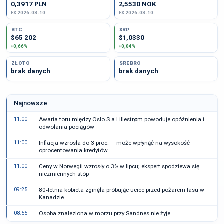
0,3917 PLN
2,5530 NOK
FX 2026-08-10
FX 2026-08-10
BTC
XRP
$65 202
$1,0330
+0,66%
+0,04%
ZŁOTO
SREBRO
brak danych
brak danych
Najnowsze
11:00
Awaria toru między Oslo S a Lillestrøm powoduje opóźnienia i
odwołania pociągów
11:00
Inflacja wzrosła do 3 proc. — może wpłynąć na wysokość
oprocentowania kredytów
11:00
Ceny w Norwegii wzrosły o 3% w lipcu; ekspert spodziewa się
niezmiennych stóp
09:25
80‑letnia kobieta zginęła próbując uciec przed pożarem lasu w
Kanadzie
08:55
Osoba znaleziona w morzu przy Sandnes nie żyje