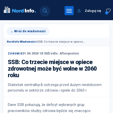
Zaloguj się
0
← Wróć do wiadomości
NordInfo
›
Wiadomości
›
SSB: Co trzecie miejsce w opiece...
01.06.2026 18:30
Źródło: Aftenposten
ZDROWIE
SSB: Co trzecie miejsce w opiece
zdrowotnej może być wolne w 2060
roku
Statistisk sentralbyrå ostrzega przed dużym niedoborem
personelu w sektorze zdrowia i opieki do 2060 r.
Dane SSB pokazują, że deficyt wybranych grup
pracowników służby zdrowia będzie się znacząco