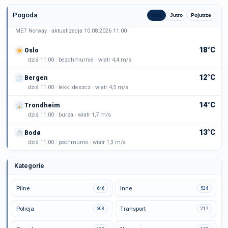
Pogoda
Dziś
Jutro
Pojutrze
MET Norway · aktualizacja 10.08.2026 11:00
18°C
Oslo
dziś 11:00 · bezchmurnie · wiatr 4,4 m/s
12°C
Bergen
dziś 11:00 · lekki deszcz · wiatr 4,5 m/s
14°C
Trondheim
dziś 11:00 · burza · wiatr 1,7 m/s
13°C
Bodø
dziś 11:00 · pochmurno · wiatr 1,3 m/s
Kategorie
Pilne
Inne
646
524
Policja
Transport
308
217