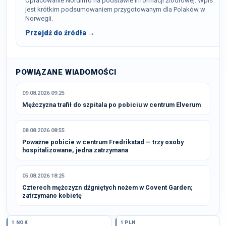
Opracowanie NordInfo na podstawie informacji źródłowej. Wpis
jest krótkim podsumowaniem przygotowanym dla Polaków w
Norwegii.
Przejdź do źródła →
POWIĄZANE WIADOMOŚCI
09.08.2026 09:25
Mężczyzna trafił do szpitala po pobiciu w centrum Elverum
08.08.2026 08:55
Poważne pobicie w centrum Fredrikstad — trzy osoby
hospitalizowane, jedna zatrzymana
05.08.2026 18:25
Czterech mężczyzn dźgniętych nożem w Covent Garden;
zatrzymano kobietę
1 NOK
1 PLN