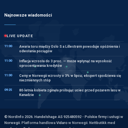
Najnowsze wiadomości
LIVE UPDATE
11:00
Awaria toru między Oslo S a Lillestrøm powoduje opóźnienia i
odwołania pociągów
11:00
Inflacja wzrosła do 3 proc. — może wpłynąć na wysokość
oprocentowania kredytów
11:00
Ceny w Norwegii wzrosły o 3% w lipcu; ekspert spodziewa się
niezmiennych stóp
09:25
80‑letnia kobieta zginęła próbując uciec przed pożarem lasu w
Kanadzie
© NordInfo 2026. Handelshage AS 925480592 - Polskie firmy i usługi w
Norwegii.
Platforma handlowa
Vidaro
w Norwegii. Nettbutikk med