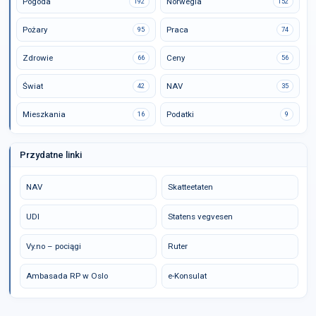
Pogoda
Norwegia
192
152
Pożary
Praca
95
74
Zdrowie
Ceny
66
56
Świat
NAV
42
35
Mieszkania
Podatki
16
9
Przydatne linki
NAV
Skatteetaten
UDI
Statens vegvesen
Vy.no – pociągi
Ruter
Ambasada RP w Oslo
e-Konsulat