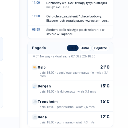
11:00
Rozmowy ws. SAS trwają, ryzyko strajku
wciąż aktualne
11:00
Oslo chce „zazielenić” place budowy.
Eksperci ostrzegają przed wzrostem cen
mieszkań
08:55
Siedem osób nie żyje po strzelaninie w
szkole w Tajlandii
Pogoda
Dziś
Jutro
Pojutrze
MET Norway · aktualizacja 07.08.2026 18:30
21°C
Oslo
dziś 18:00 · częściowe zachmurzenie · wiatr 3,4
m/s
15°C
Bergen
dziś 18:00 · lekki deszcz · wiatr 3,9 m/s
15°C
Trondheim
dziś 18:00 · pochmurno · wiatr 2,6 m/s
12°C
Bodø
dziś 18:00 · pochmurno · wiatr 4,3 m/s