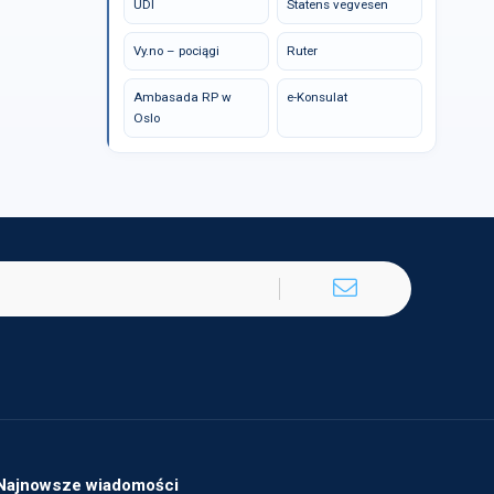
UDI
Statens vegvesen
Vy.no – pociągi
Ruter
Ambasada RP w
e-Konsulat
Oslo
Najnowsze wiadomości