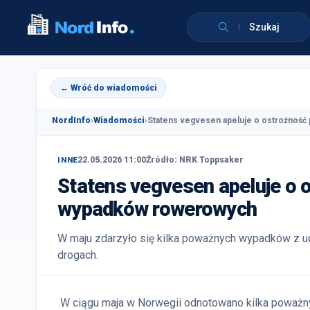
Szukaj
← Wróć do wiadomości
NordInfo
›
Wiadomości
›
Statens vegvesen apeluje o ostrożność 
22.05.2026 11:00
Źródło: NRK Toppsaker
INNE
Statens vegvesen apeluje o 
wypadków rowerowych
W maju zdarzyło się kilka poważnych wypadków z u
drogach.
W ciągu maja w Norwegii odnotowano kilka poważn