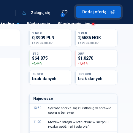
Dodaj ofertę
Zaloguj się
0
 i usług
Wydarzenia
Wiadomości live
1 NOK
1 PLN
0,3909 PLN
2,5585 NOK
FX 2026-08-07
FX 2026-08-07
BTC
XRP
$64 875
$1,0270
+0,44%
-1,69%
ZŁOTO
SREBRO
brak danych
brak danych
Najnowsze
13:30
Søreide spotka się z Listhaug w sprawie
sporu o benzynę
11:00
Możliwe strajki w lotnictwie w sierpniu —
ryzyko opóźnień i odwołań