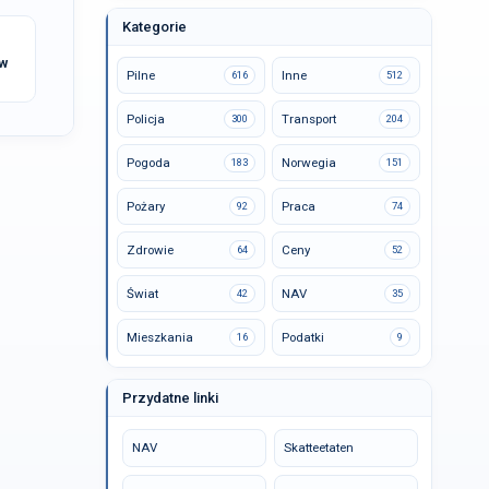
Kategorie
 w
Pilne
Inne
616
512
Policja
Transport
300
204
Pogoda
Norwegia
183
151
Pożary
Praca
92
74
Zdrowie
Ceny
64
52
Świat
NAV
42
35
Mieszkania
Podatki
16
9
Przydatne linki
NAV
Skatteetaten