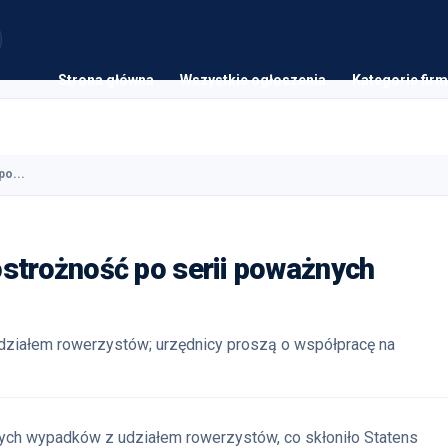
Strona główna
Wszystkie ogłoszenia
Kategorie firm
po...
ostrożność po serii poważnych
działem rowerzystów; urzędnicy proszą o współpracę na
ych wypadków z udziałem rowerzystów, co skłoniło Statens