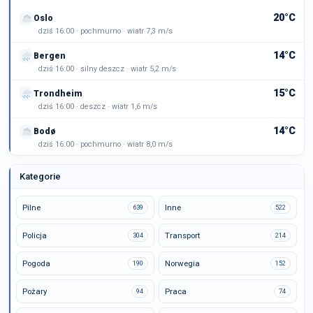
20°C
Oslo
dziś 16:00 · pochmurno · wiatr 7,3 m/s
14°C
Bergen
dziś 16:00 · silny deszcz · wiatr 5,2 m/s
15°C
Trondheim
dziś 16:00 · deszcz · wiatr 1,6 m/s
14°C
Bodø
dziś 16:00 · pochmurno · wiatr 8,0 m/s
Kategorie
Pilne
Inne
639
522
Policja
Transport
304
214
Pogoda
Norwegia
190
152
Pożary
Praca
94
74