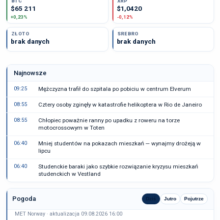
BTC
XRP
$65 211
$1,0420
+0,23%
-0,12%
ZŁOTO
SREBRO
brak danych
brak danych
Najnowsze
09:25
Mężczyzna trafił do szpitala po pobiciu w centrum Elverum
08:55
Cztery osoby zginęły w katastrofie helikoptera w Rio de Janeiro
08:55
Chłopiec poważnie ranny po upadku z roweru na torze
motocrossowym w Toten
06:40
Mniej studentów na pokazach mieszkań — wynajmy drożeją w
lipcu
06:40
Studenckie baraki jako szybkie rozwiązanie kryzysu mieszkań
studenckich w Vestland
Pogoda
Dziś
Jutro
Pojutrze
MET Norway · aktualizacja 09.08.2026 16:00