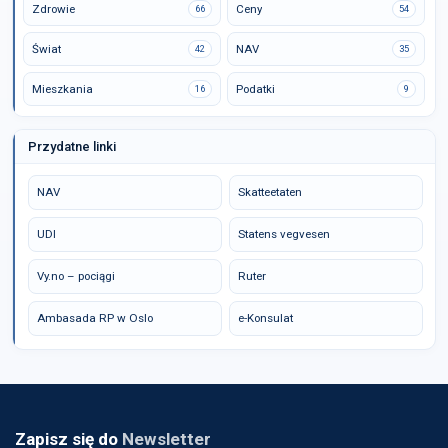
Zdrowie
Ceny
66
54
Świat
NAV
42
35
Mieszkania
Podatki
16
9
Przydatne linki
NAV
Skatteetaten
UDI
Statens vegvesen
Vy.no – pociągi
Ruter
Ambasada RP w Oslo
e-Konsulat
Zapisz się do
Newsletter