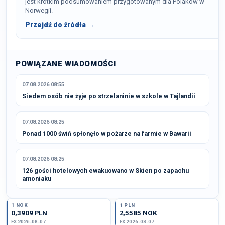
jest krótkim podsumowaniem przygotowanym dla Polaków w
Norwegii.
Przejdź do źródła →
POWIĄZANE WIADOMOŚCI
07.08.2026 08:55
Siedem osób nie żyje po strzelaninie w szkole w Tajlandii
07.08.2026 08:25
Ponad 1000 świń spłonęło w pożarze na farmie w Bawarii
07.08.2026 08:25
126 gości hotelowych ewakuowano w Skien po zapachu
amoniaku
1 NOK
1 PLN
0,3909 PLN
2,5585 NOK
FX 2026-08-07
FX 2026-08-07