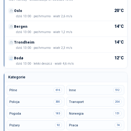
20°C
Oslo
dziś 13:00 · pochmurno · wiatr 2,6 m/s
14°C
Bergen
dziś 13:00 · pochmurno · wiatr 1,2 m/s
14°C
Trondheim
dziś 13:00 · pochmurno · wiatr 2,3 m/s
12°C
Bodø
dziś 13:00 · lekki deszcz · wiatr 4,6 m/s
Kategorie
Pilne
Inne
616
512
Policja
Transport
300
204
Pogoda
Norwegia
183
151
Pożary
Praca
92
74