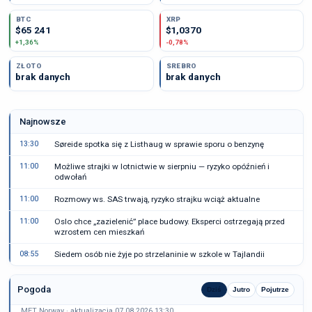
BTC
XRP
$65 241
$1,0370
+1,36%
-0,78%
ZŁOTO
SREBRO
brak danych
brak danych
Najnowsze
13:30
Søreide spotka się z Listhaug w sprawie sporu o benzynę
11:00
Możliwe strajki w lotnictwie w sierpniu — ryzyko opóźnień i
odwołań
11:00
Rozmowy ws. SAS trwają, ryzyko strajku wciąż aktualne
11:00
Oslo chce „zazielenić” place budowy. Eksperci ostrzegają przed
wzrostem cen mieszkań
08:55
Siedem osób nie żyje po strzelaninie w szkole w Tajlandii
Pogoda
Dziś
Jutro
Pojutrze
MET Norway · aktualizacja 07.08.2026 13:30