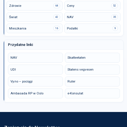
Zdrowie
Ceny
64
52
Świat
NAV
42
35
Mieszkania
Podatki
16
9
Przydatne linki
NAV
Skatteetaten
UDI
Statens vegvesen
Vy.no – pociągi
Ruter
Ambasada RP w Oslo
e-Konsulat