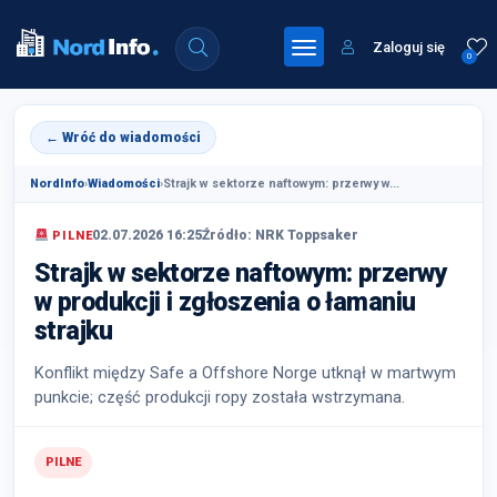
Zaloguj się
0
← Wróć do wiadomości
NordInfo
›
Wiadomości
›
Strajk w sektorze naftowym: przerwy w...
02.07.2026 16:25
Źródło: NRK Toppsaker
PILNE
Strajk w sektorze naftowym: przerwy
w produkcji i zgłoszenia o łamaniu
strajku
Konflikt między Safe a Offshore Norge utknął w martwym
punkcie; część produkcji ropy została wstrzymana.
PILNE