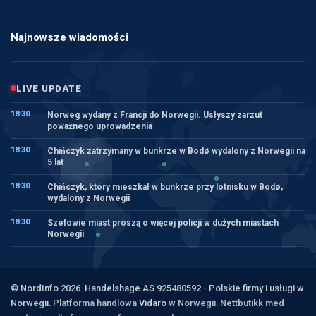
Najnowsze wiadomości
LIVE UPDATE
18:30
Norweg wydany z Francji do Norwegii. Usłyszy zarzut
poważnego uprowadzenia
18:30
Chińczyk zatrzymany w bunkrze w Bodø wydalony z Norwegii na
5 lat
18:30
Chińczyk, który mieszkał w bunkrze przy lotnisku w Bodø,
wydalony z Norwegii
18:30
Szefowie miast proszą o więcej policji w dużych miastach
Norwegii
© NordInfo 2026. Handelshage AS 925480592 - Polskie firmy i usługi w
Norwegii.
Platforma handlowa
Vidaro
w Norwegii. Nettbutikk med