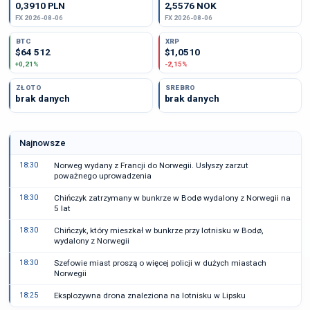
0,3910 PLN
2,5576 NOK
FX 2026-08-06
FX 2026-08-06
BTC
XRP
$64 512
$1,0510
+0,21%
-2,15%
ZŁOTO
SREBRO
brak danych
brak danych
Najnowsze
18:30
Norweg wydany z Francji do Norwegii. Usłyszy zarzut
poważnego uprowadzenia
18:30
Chińczyk zatrzymany w bunkrze w Bodø wydalony z Norwegii na
5 lat
18:30
Chińczyk, który mieszkał w bunkrze przy lotnisku w Bodø,
wydalony z Norwegii
18:30
Szefowie miast proszą o więcej policji w dużych miastach
Norwegii
18:25
Eksplozywna drona znaleziona na lotnisku w Lipsku