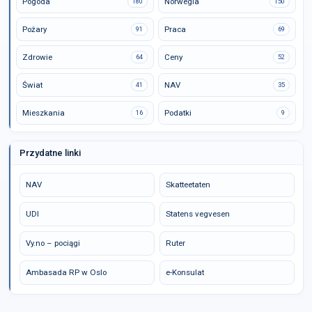
Pogoda
Norwegia
180
150
Pożary
Praca
91
69
Zdrowie
Ceny
64
52
Świat
NAV
41
35
Mieszkania
Podatki
16
9
Przydatne linki
NAV
Skatteetaten
UDI
Statens vegvesen
Vy.no – pociągi
Ruter
Ambasada RP w Oslo
e-Konsulat