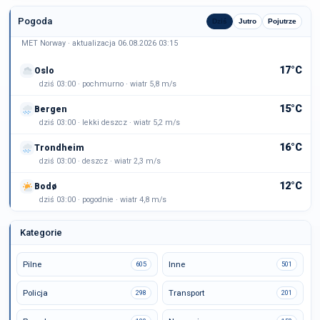
Pogoda
Dziś
Jutro
Pojutrze
MET Norway · aktualizacja 06.08.2026 03:15
17°C
Oslo
dziś 03:00 · pochmurno · wiatr 5,8 m/s
15°C
Bergen
dziś 03:00 · lekki deszcz · wiatr 5,2 m/s
16°C
Trondheim
dziś 03:00 · deszcz · wiatr 2,3 m/s
12°C
Bodø
dziś 03:00 · pogodnie · wiatr 4,8 m/s
Kategorie
Pilne
Inne
605
501
Policja
Transport
298
201