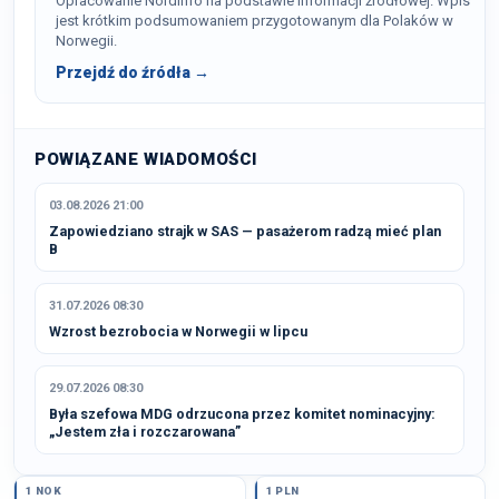
Opracowanie NordInfo na podstawie informacji źródłowej. Wpis
jest krótkim podsumowaniem przygotowanym dla Polaków w
Norwegii.
Przejdź do źródła →
POWIĄZANE WIADOMOŚCI
03.08.2026 21:00
Zapowiedziano strajk w SAS — pasażerom radzą mieć plan
B
31.07.2026 08:30
Wzrost bezrobocia w Norwegii w lipcu
29.07.2026 08:30
Była szefowa MDG odrzucona przez komitet nominacyjny:
„Jestem zła i rozczarowana”
1 NOK
1 PLN