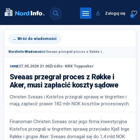
Zaloguj się
0
← Wróć do wiadomości
NordInfo
›
Wiadomości
›
Sveaas przegrał proces z Røkke i...
27.05.2026 21:00
Źródło: NRK Toppsaker
INNE
Sveaas przegrał proces z Røkke i
Aker, musi zapłacić koszty sądowe
Christen Sveaas i Kistefos przegrali sprawę w tingretten i
mają zapłacić prawie 182 mln NOK kosztów procesowych.
Finansman Christen Sveaas oraz jego firma inwestycyjna
Kistefos przegrali w tingretten sprawę przeciwko Kjell Inge
Røkke i grupie Aker. Sveaas domagał się do 1,4 mld NOK