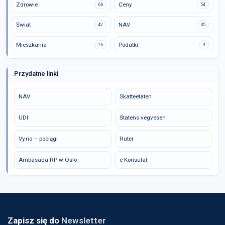
Zdrowie
Ceny
66
54
Świat
NAV
42
35
Mieszkania
Podatki
16
9
Przydatne linki
NAV
Skatteetaten
UDI
Statens vegvesen
Vy.no – pociągi
Ruter
Ambasada RP w Oslo
e-Konsulat
Zapisz się do
Newsletter