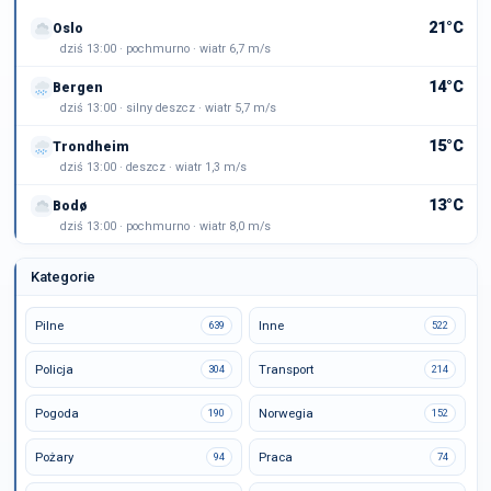
21°C
Oslo
dziś 13:00 · pochmurno · wiatr 6,7 m/s
14°C
Bergen
dziś 13:00 · silny deszcz · wiatr 5,7 m/s
15°C
Trondheim
dziś 13:00 · deszcz · wiatr 1,3 m/s
13°C
Bodø
dziś 13:00 · pochmurno · wiatr 8,0 m/s
Kategorie
Pilne
Inne
639
522
Policja
Transport
304
214
Pogoda
Norwegia
190
152
Pożary
Praca
94
74