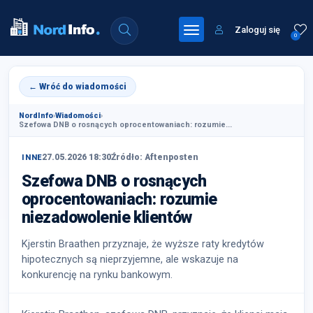
Zaloguj się
0
← Wróć do wiadomości
NordInfo
›
Wiadomości
›
Szefowa DNB o rosnących oprocentowaniach: rozumie...
27.05.2026 18:30
Źródło: Aftenposten
INNE
Szefowa DNB o rosnących
oprocentowaniach: rozumie
niezadowolenie klientów
Kjerstin Braathen przyznaje, że wyższe raty kredytów
hipotecznych są nieprzyjemne, ale wskazuje na
konkurencję na rynku bankowym.