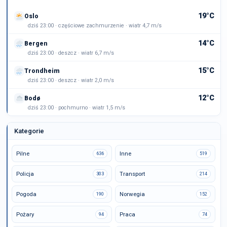
19°C
Oslo
dziś 23:00 · częściowe zachmurzenie · wiatr 4,7 m/s
14°C
Bergen
dziś 23:00 · deszcz · wiatr 6,7 m/s
15°C
Trondheim
dziś 23:00 · deszcz · wiatr 2,0 m/s
12°C
Bodø
dziś 23:00 · pochmurno · wiatr 1,5 m/s
Kategorie
Pilne
Inne
636
519
Policja
Transport
303
214
Pogoda
Norwegia
190
152
Pożary
Praca
94
74