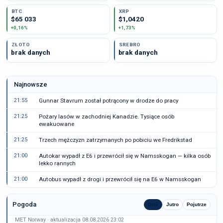
BTC
XRP
$65 033
$1,0420
+0,16%
+1,73%
ZŁOTO
SREBRO
brak danych
brak danych
Najnowsze
21:55
Gunnar Stavrum został potrącony w drodze do pracy
21:25
Pożary lasów w zachodniej Kanadzie. Tysiące osób
ewakuowane
21:25
Trzech mężczyzn zatrzymanych po pobiciu we Fredrikstad
21:00
Autokar wypadł z E6 i przewrócił się w Namsskogan — kilka osób
lekko rannych
21:00
Autobus wypadł z drogi i przewrócił się na E6 w Namsskogan
Pogoda
Dziś
Jutro
Pojutrze
MET Norway · aktualizacja 08.08.2026 23:02