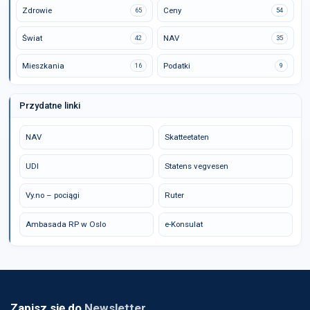
Zdrowie
Ceny
65
54
Świat
NAV
42
35
Mieszkania
Podatki
16
9
Przydatne linki
NAV
Skatteetaten
UDI
Statens vegvesen
Vy.no – pociągi
Ruter
Ambasada RP w Oslo
e-Konsulat
Zapisz się do
Newsletter