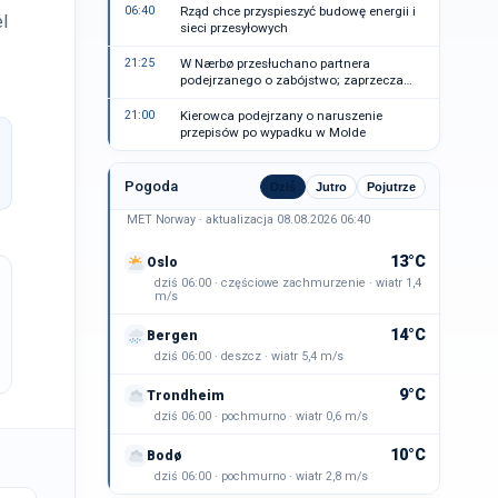
06:40
Rząd chce przyspieszyć budowę energii i
l
sieci przesyłowych
21:25
W Nærbø przesłuchano partnera
podejrzanego o zabójstwo; zaprzecza
zarzutom
21:00
Kierowca podejrzany o naruszenie
przepisów po wypadku w Molde
Pogoda
Dziś
Jutro
Pojutrze
MET Norway · aktualizacja 08.08.2026 06:40
13°C
Oslo
dziś 06:00 · częściowe zachmurzenie · wiatr 1,4
m/s
14°C
Bergen
dziś 06:00 · deszcz · wiatr 5,4 m/s
9°C
Trondheim
dziś 06:00 · pochmurno · wiatr 0,6 m/s
10°C
Bodø
dziś 06:00 · pochmurno · wiatr 2,8 m/s