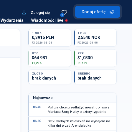
Dodaj ofertę
Zaloguj się
0
Wydarzenia
Wiadomości live
1 NOK
1 PLN
0,3915 PLN
2,5540 NOK
FX 2026-08-08
FX 2026-08-08
BTC
XRP
$64 981
$1,0330
+1,20%
+1,62%
ZŁOTO
SREBRO
brak danych
brak danych
Najnowsze
06:40
Policja chce przedłużyć areszt domowy
Mariusa Borg Høiby o cztery tygodnie
06:40
Setki wolnych mieszkań na wynajem na
kilka dni przed Arendalsuka