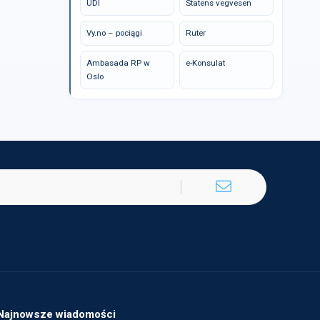
UDI
Statens vegvesen
Vy.no – pociągi
Ruter
Ambasada RP w
e-Konsulat
Oslo
Najnowsze wiadomości