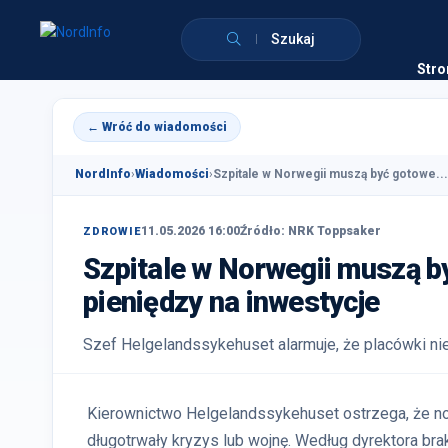
Szukaj
Stro
← Wróć do wiadomości
NordInfo
›
Wiadomości
›
Szpitale w Norwegii muszą być gotowe...
11.05.2026 16:00
Źródło: NRK Toppsaker
ZDROWIE
Szpitale w Norwegii muszą by
pieniędzy na inwestycje
Szef Helgelandssykehuset alarmuje, że placówki nie 
Kierownictwo Helgelandssykehuset ostrzega, że no
długotrwały kryzys lub wojnę. Według dyrektora braku