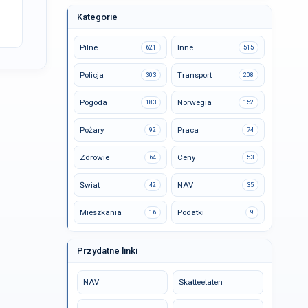
Kategorie
Pilne
Inne
621
515
Policja
Transport
303
208
Pogoda
Norwegia
183
152
Pożary
Praca
92
74
Zdrowie
Ceny
64
53
Świat
NAV
42
35
Mieszkania
Podatki
16
9
Przydatne linki
NAV
Skatteetaten