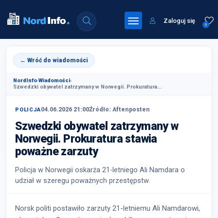
Zaloguj się
0
← Wróć do wiadomości
NordInfo
›
Wiadomości
›
Szwedzki obywatel zatrzymany w Norwegii. Prokuratura...
04.06.2026 21:00
Źródło: Aftenposten
POLICJA
Szwedzki obywatel zatrzymany w
Norwegii. Prokuratura stawia
poważne zarzuty
Policja w Norwegii oskarża 21-letniego Ali Namdara o
udział w szeregu poważnych przestępstw.
Norsk politi postawiło zarzuty 21-letniemu Ali Namdarowi,