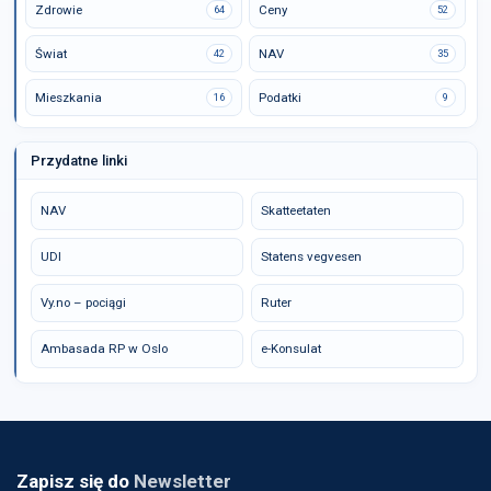
Zdrowie
Ceny
64
52
Świat
NAV
42
35
Mieszkania
Podatki
16
9
Przydatne linki
NAV
Skatteetaten
UDI
Statens vegvesen
Vy.no – pociągi
Ruter
Ambasada RP w Oslo
e-Konsulat
Zapisz się do
Newsletter