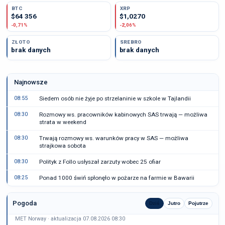
BTC
XRP
$64 356
$1,0270
-0,71%
-2,06%
ZŁOTO
SREBRO
brak danych
brak danych
Najnowsze
08:55
Siedem osób nie żyje po strzelaninie w szkole w Tajlandii
08:30
Rozmowy ws. pracowników kabinowych SAS trwają — możliwa
strata w weekend
08:30
Trwają rozmowy ws. warunków pracy w SAS — możliwa
strajkowa sobota
08:30
Polityk z Follo usłyszał zarzuty wobec 25 ofiar
08:25
Ponad 1000 świń spłonęło w pożarze na farmie w Bawarii
Pogoda
Dziś
Jutro
Pojutrze
MET Norway · aktualizacja 07.08.2026 08:30