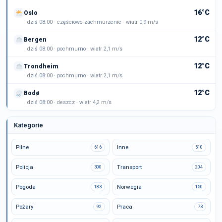
16°C
Oslo
dziś 08:00 · częściowe zachmurzenie · wiatr 0,9 m/s
12°C
Bergen
dziś 08:00 · pochmurno · wiatr 2,1 m/s
12°C
Trondheim
dziś 08:00 · pochmurno · wiatr 2,1 m/s
12°C
Bodø
dziś 08:00 · deszcz · wiatr 4,2 m/s
Kategorie
Pilne
Inne
616
510
Policja
Transport
300
204
Pogoda
Norwegia
183
150
Pożary
Praca
92
73