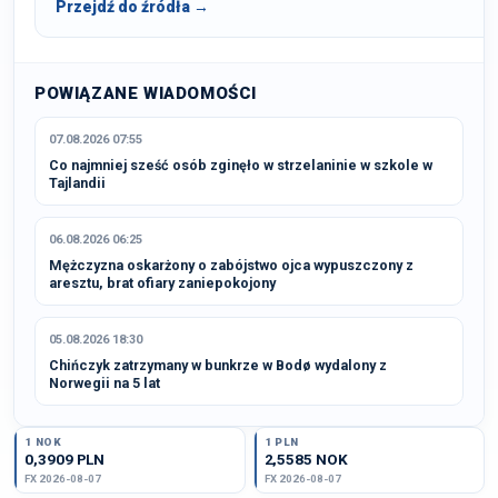
Przejdź do źródła →
POWIĄZANE WIADOMOŚCI
07.08.2026 07:55
Co najmniej sześć osób zginęło w strzelaninie w szkole w
Tajlandii
06.08.2026 06:25
Mężczyzna oskarżony o zabójstwo ojca wypuszczony z
aresztu, brat ofiary zaniepokojony
05.08.2026 18:30
Chińczyk zatrzymany w bunkrze w Bodø wydalony z
Norwegii na 5 lat
1 NOK
1 PLN
0,3909 PLN
2,5585 NOK
FX 2026-08-07
FX 2026-08-07