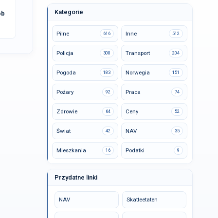
Kategorie
ób
Pilne
Inne
616
512
Policja
Transport
300
204
Pogoda
Norwegia
183
151
Pożary
Praca
92
74
Zdrowie
Ceny
64
52
Świat
NAV
42
35
Mieszkania
Podatki
16
9
Przydatne linki
NAV
Skatteetaten