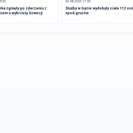
9:55
02.08.2026 11:00
rka zginęły po zderzeniu z
Służby w Gazie wydobyły ciała 112 os
kiem u wybrzeży Szwecji
spod gruzów