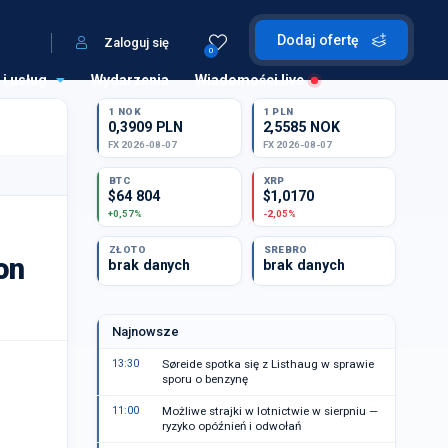
Dodaj ofertę
Zaloguj się
0
 i usług
Wydarzenia
Wiadomości live
1 NOK
1 PLN
0,3909 PLN
2,5585 NOK
FX 2026-08-07
FX 2026-08-07
BTC
XRP
$64 804
$1,0170
+0,57%
-2,05%
ZŁOTO
SREBRO
on
brak danych
brak danych
Najnowsze
13:30
Søreide spotka się z Listhaug w sprawie
sporu o benzynę
11:00
Możliwe strajki w lotnictwie w sierpniu —
ryzyko opóźnień i odwołań