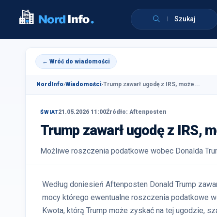
Szukaj
← Wróć do wiadomości
NordInfo
›
Wiadomości
›
Trump zawarł ugodę z IRS, może...
21.05.2026 11:00
Źródło: Aftenposten
ŚWIAT
Trump zawarł ugodę z IRS, m
Możliwe roszczenia podatkowe wobec Donalda Trump
Według doniesień Aftenposten Donald Trump zawa
mocy którego ewentualne roszczenia podatkowe wo
Kwota, którą Trump może zyskać na tej ugodzie, sza