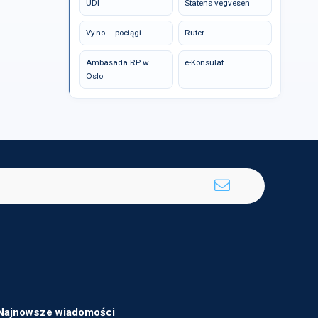
UDI
Statens vegvesen
Vy.no – pociągi
Ruter
Ambasada RP w
e-Konsulat
Oslo
Najnowsze wiadomości