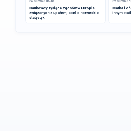
06.08.2026 06:40
02.08.2026 1
Naukowcy: tysiące zgonów w Europie
Matka i có
związanych z upałem, apel o norweskie
innym stat
statystyki