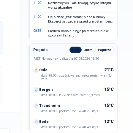
11:00
Rozmowy ws. SAS trwają, ryzyko strajku
wciąż aktualne
11:00
Oslo chce „zazielenić” place budowy.
Eksperci ostrzegają przed wzrostem cen
mieszkań
08:55
Siedem osób nie żyje po strzelaninie w
szkole w Tajlandii
Pogoda
Dziś
Jutro
Pojutrze
MET Norway · aktualizacja 07.08.2026 18:30
21°C
Oslo
dziś 18:00 · częściowe zachmurzenie · wiatr 3,4
m/s
15°C
Bergen
dziś 18:00 · lekki deszcz · wiatr 3,9 m/s
15°C
Trondheim
dziś 18:00 · pochmurno · wiatr 2,6 m/s
12°C
Bodø
dziś 18:00 · pochmurno · wiatr 4,3 m/s