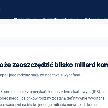
Strona główna
Wszystkie ogłoszenia
Kategorie firm
oże zaoszczędzić blisko miliard kor
a i jego rodziny mają zostać trwale wycofane.
rł porozumienie z amerykańskim urzędem skarbowym (IRS), na
bec niego i członków rodziny zostaną definitywnie wycofane.
cowana jest na blisko jednego miliarda norweskich koron.