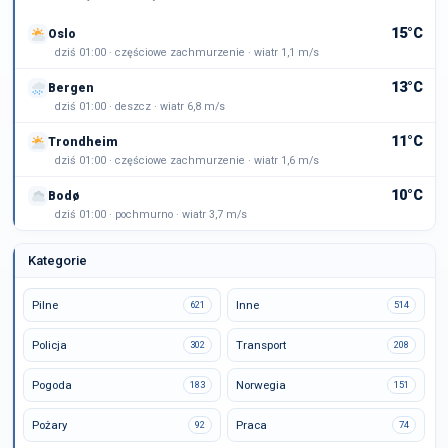
15°C
Oslo
dziś 01:00 · częściowe zachmurzenie · wiatr 1,1 m/s
13°C
Bergen
dziś 01:00 · deszcz · wiatr 6,8 m/s
11°C
Trondheim
dziś 01:00 · częściowe zachmurzenie · wiatr 1,6 m/s
10°C
Bodø
dziś 01:00 · pochmurno · wiatr 3,7 m/s
Kategorie
Pilne
Inne
621
514
Policja
Transport
302
208
Pogoda
Norwegia
183
151
Pożary
Praca
92
74