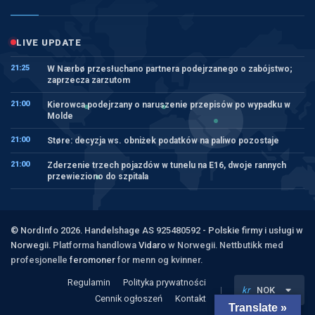
LIVE UPDATE
21:25
W Nærbø przesłuchano partnera podejrzanego o zabójstwo;
zaprzecza zarzutom
21:00
Kierowca podejrzany o naruszenie przepisów po wypadku w
Molde
21:00
Støre: decyzja ws. obniżek podatków na paliwo pozostaje
21:00
Zderzenie trzech pojazdów w tunelu na E16, dwoje rannych
przewieziono do szpitala
© NordInfo 2026. Handelshage AS 925480592 - Polskie firmy i usługi w
Norwegii.
Platforma handlowa
Vidaro
w Norwegii. Nettbutikk med
profesjonelle
feromoner
for menn og kvinner.
Regulamin
Polityka prywatności
kr
NOK
Cennik ogłoszeń
Kontakt
Translate »