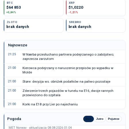
BTC
XRP
$64 853
$1,0220
+0,84%
-1,21%
ZŁOTO
SREBRO
brak danych
brak danych
Najnowsze
21:25
W Nærbø przesłuchano partnera podejrzanego o zabójstwo;
zaprzecza zarzutom
21:00
Kierowca podejrzany o naruszenie przepisów po wypadku w
Molde
21:00
Støre: decyzja ws. obniżek podatków na paliwo pozostaje
21:00
Zderzenie trzech pojazdów w tunelu na E16, dwoje rannych
przewieziono do szpitala
21:00
Korki na E18 przy Lier po najechaniu
Pogoda
Dziś
Jutro
Pojutrze
MET Norway · aktualizacja 08.08.2026 01:04