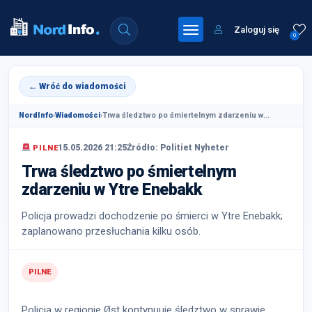
Zaloguj się
0
← Wróć do wiadomości
NordInfo
›
Wiadomości
›
Trwa śledztwo po śmiertelnym zdarzeniu w...
15.05.2026 21:25
Źródło: Politiet Nyheter
PILNE
Trwa śledztwo po śmiertelnym
zdarzeniu w Ytre Enebakk
Policja prowadzi dochodzenie po śmierci w Ytre Enebakk;
zaplanowano przesłuchania kilku osób.
PILNE
Policja w regionie Øst kontynuuje śledztwo w sprawie