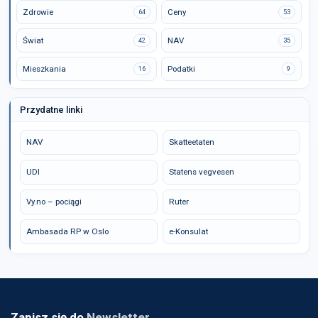
Zdrowie
Ceny
64
53
Świat
NAV
42
35
Mieszkania
Podatki
16
9
Przydatne linki
NAV
Skatteetaten
UDI
Statens vegvesen
Vy.no – pociągi
Ruter
Ambasada RP w Oslo
e-Konsulat
Zapisz się do
Newsletter