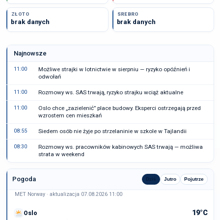
ZŁOTO
SREBRO
brak danych
brak danych
Najnowsze
11:00
Możliwe strajki w lotnictwie w sierpniu — ryzyko opóźnień i
odwołań
11:00
Rozmowy ws. SAS trwają, ryzyko strajku wciąż aktualne
11:00
Oslo chce „zazielenić” place budowy. Eksperci ostrzegają przed
wzrostem cen mieszkań
08:55
Siedem osób nie żyje po strzelaninie w szkole w Tajlandii
08:30
Rozmowy ws. pracowników kabinowych SAS trwają — możliwa
strata w weekend
Pogoda
Dziś
Jutro
Pojutrze
MET Norway · aktualizacja 07.08.2026 11:00
19°C
Oslo