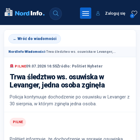
Zaloguj się
0
← Wróć do wiadomości
NordInfo
›
Wiadomości
›
Trwa śledztwo ws. osuwiska w Levanger,...
09.07.2026 16:55
Źródło: Politiet Nyheter
PILNE
Trwa śledztwo ws. osuwiska w
Levanger, jedna osoba zginęła
Policja kontynuuje dochodzenie po osuwisku w Levanger z
30 sierpnia, w którym zginęła jedna osoba.
PILNE
Politiiet informuje, że dochodzenie w sprawie osuwiska