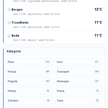
dziś 11:00 · częściowe zachmurzenie · wiatr 2,0 m/s
12°C
Bergen
dziś 11:00 · pochmurno · wiatr 0,7 m/s
11°C
Trondheim
dziś 11:00 · pochmurno · wiatr 1,3 m/s
11°C
Bodø
dziś 11:00 · deszcz · wiatr 5,5 m/s
Kategorie
Pilne
Inne
616
511
Policja
Transport
300
204
Pogoda
Norwegia
183
151
Pożary
Praca
92
74
Zdrowie
Ceny
64
52