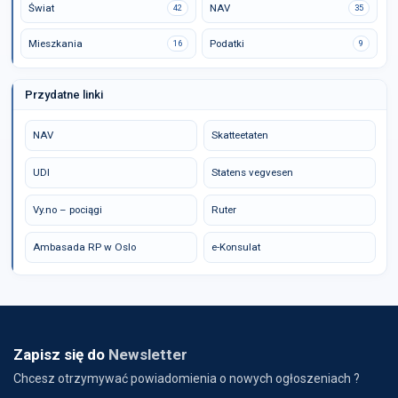
Świat
NAV
42
35
Mieszkania
Podatki
16
9
Przydatne linki
NAV
Skatteetaten
UDI
Statens vegvesen
Vy.no – pociągi
Ruter
Ambasada RP w Oslo
e-Konsulat
Zapisz się do
Newsletter
Chcesz otrzymywać powiadomienia o nowych ogłoszeniach ?