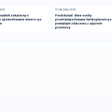
0:55
07.08.2026 20:55
osadnik oskarżony o
Fredrikstad: dwie osoby
e spowodowanie śmierci po
przetransportowane helikopterem po
ie
poważnym zdarzeniu z użyciem
przemocy