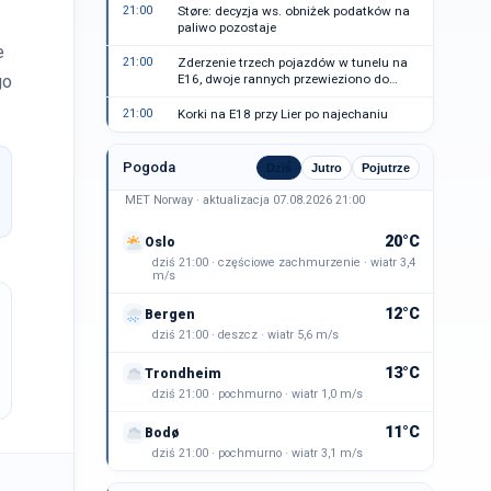
21:00
Støre: decyzja ws. obniżek podatków na
paliwo pozostaje
e
21:00
Zderzenie trzech pojazdów w tunelu na
go
E16, dwoje rannych przewieziono do
szpitala
21:00
Korki na E18 przy Lier po najechaniu
Pogoda
Dziś
Jutro
Pojutrze
MET Norway · aktualizacja 07.08.2026 21:00
20°C
Oslo
dziś 21:00 · częściowe zachmurzenie · wiatr 3,4
m/s
12°C
Bergen
dziś 21:00 · deszcz · wiatr 5,6 m/s
13°C
Trondheim
dziś 21:00 · pochmurno · wiatr 1,0 m/s
11°C
Bodø
dziś 21:00 · pochmurno · wiatr 3,1 m/s