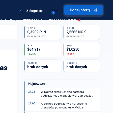
Dodaj ofertę
Zaloguj się
0
 i usług
Wydarzenia
Wiadomości live
1 NOK
1 PLN
0,3909 PLN
2,5585 NOK
FX 2026-08-07
FX 2026-08-07
BTC
XRP
$64 917
$1,0250
+0,76%
-0,86%
ZŁOTO
SREBRO
zas
brak danych
brak danych
Najnowsze
21:25
W Nærbø przesłuchano partnera
podejrzanego o zabójstwo; zaprzecza
zarzutom
21:00
Kierowca podejrzany o naruszenie
przepisów po wypadku w Molde