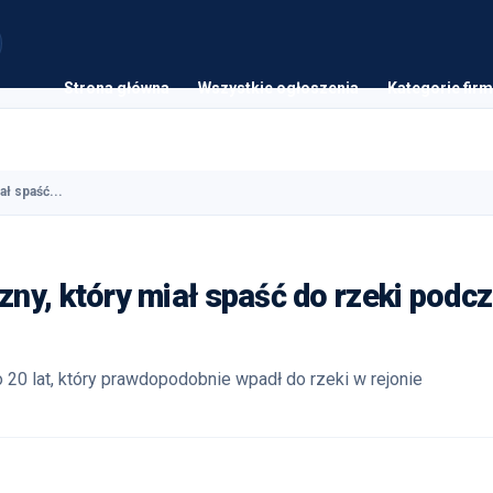
Strona główna
Wszystkie ogłoszenia
Kategorie firm
ł spaść...
ny, który miał spaść do rzeki podc
 20 lat, który prawdopodobnie wpadł do rzeki w rejonie