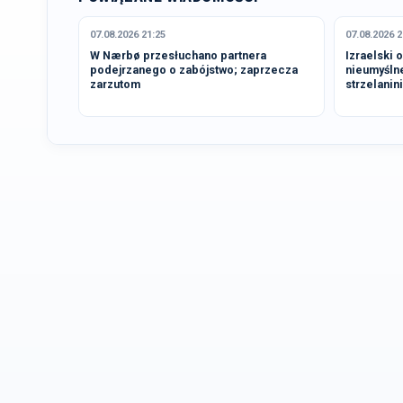
07.08.2026 21:25
07.08.2026 2
W Nærbø przesłuchano partnera
Izraelski 
podejrzanego o zabójstwo; zaprzecza
nieumyśln
zarzutom
strzelanin