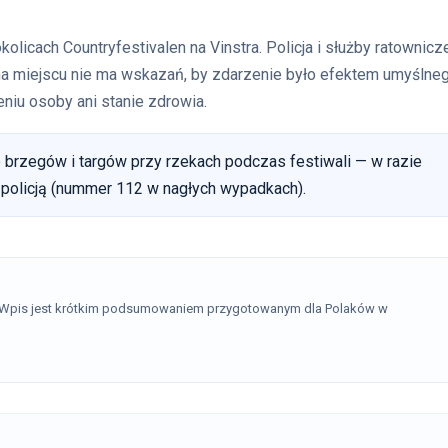
licach Countryfestivalen na Vinstra. Policja i służby ratownicz
na miejscu nie ma wskazań, by zdarzenie było efektem umyślne
eniu osoby ani stanie zdrowia.
do brzegów i targów przy rzekach podczas festiwali — w razie
ą policją (nummer 112 w nagłych wypadkach).
. Wpis jest krótkim podsumowaniem przygotowanym dla Polaków w