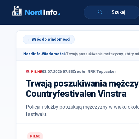
Szukaj
← Wróć do wiadomości
NordInfo
›
Wiadomości
›
Trwają poszukiwania mężczyzny, który mia
03.07.2026 07:55
Źródło: NRK Toppsaker
PILNE
Trwają poszukiwania mężczyz
Countryfestivalen Vinstra
Policja i służby poszukują mężczyzny w wieku około
festiwalu.
PILNE