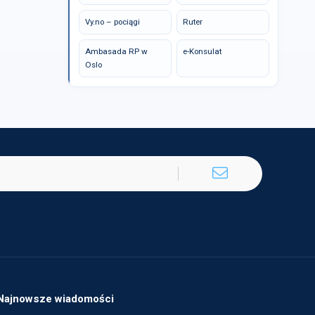
Vy.no – pociągi
Ruter
Ambasada RP w
e-Konsulat
Oslo
Najnowsze wiadomości