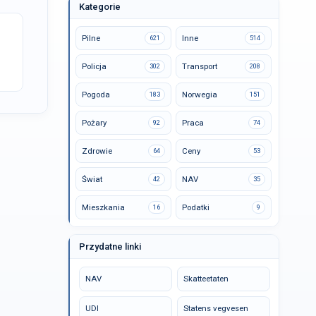
Kategorie
Pilne
Inne
621
514
Policja
Transport
302
208
Pogoda
Norwegia
183
151
Pożary
Praca
92
74
Zdrowie
Ceny
64
53
Świat
NAV
42
35
Mieszkania
Podatki
16
9
Przydatne linki
NAV
Skatteetaten
UDI
Statens vegvesen