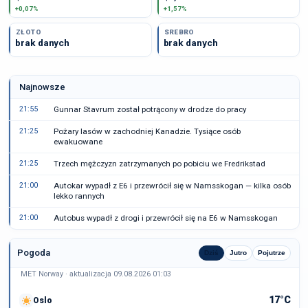
+0,07%
+1,57%
ZŁOTO
SREBRO
brak danych
brak danych
Najnowsze
21:55
Gunnar Stavrum został potrącony w drodze do pracy
21:25
Pożary lasów w zachodniej Kanadzie. Tysiące osób
ewakuowane
21:25
Trzech mężczyzn zatrzymanych po pobiciu we Fredrikstad
21:00
Autokar wypadł z E6 i przewrócił się w Namsskogan — kilka osób
lekko rannych
21:00
Autobus wypadł z drogi i przewrócił się na E6 w Namsskogan
Pogoda
Dziś
Jutro
Pojutrze
MET Norway · aktualizacja 09.08.2026 01:03
17°C
Oslo