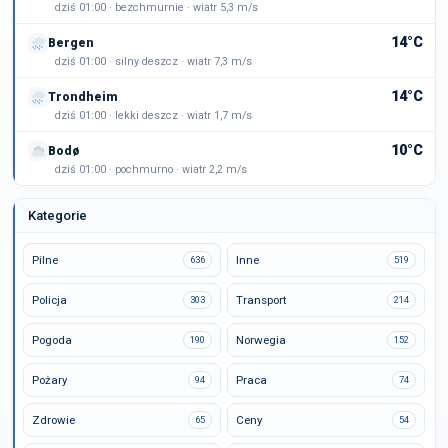
dziś 01:00 · bezchmurnie · wiatr 5,3 m/s
14°C
Bergen
dziś 01:00 · silny deszcz · wiatr 7,3 m/s
14°C
Trondheim
dziś 01:00 · lekki deszcz · wiatr 1,7 m/s
10°C
Bodø
dziś 01:00 · pochmurno · wiatr 2,2 m/s
Kategorie
Pilne
Inne
636
519
Policja
Transport
303
214
Pogoda
Norwegia
190
152
Pożary
Praca
94
74
Zdrowie
Ceny
65
54