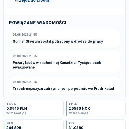
Przejdź do źródła →
POWIĄZANE WIADOMOŚCI
08.08.2026 21:55
Gunnar Stavrum został potrącony w drodze do pracy
08.08.2026 21:25
Pożary lasów w zachodniej Kanadzie. Tysiące osób
ewakuowane
08.08.2026 21:25
Trzech mężczyzn zatrzymanych po pobiciu we Fredrikstad
1 NOK
1 PLN
0,3915 PLN
2,5540 NOK
FX 2026-08-08
FX 2026-08-08
BTC
XRP
$64 898
$1,0380