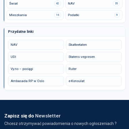
Świat
NAV
42
35
Mieszkania
Podatki
16
9
Przydatne linki
NAV
Skatteetaten
UDI
Statens vegvesen
Vy.no – pociągi
Ruter
Ambasada RP w Oslo
e-Konsulat
Zapisz się do
Newsletter
Chcesz otrzymywać powiadomienia o nowych ogłoszeniach ?