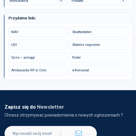
Mieszkania
Podatki
16
9
Przydatne linki
NAV
Skatteetaten
UDI
Statens vegvesen
Vy.no – pociągi
Ruter
Ambasada RP w Oslo
e-Konsulat
Zapisz się do
Newsletter
Chcesz otrzymywać powiadomienia o nowych ogłoszeniach ?