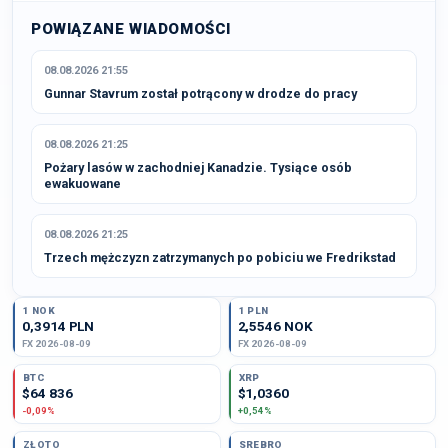
POWIĄZANE WIADOMOŚCI
08.08.2026 21:55
Gunnar Stavrum został potrącony w drodze do pracy
08.08.2026 21:25
Pożary lasów w zachodniej Kanadzie. Tysiące osób
ewakuowane
08.08.2026 21:25
Trzech mężczyzn zatrzymanych po pobiciu we Fredrikstad
1 NOK
1 PLN
0,3914 PLN
2,5546 NOK
FX 2026-08-09
FX 2026-08-09
BTC
XRP
$64 836
$1,0360
-0,09%
+0,54%
ZŁOTO
SREBRO