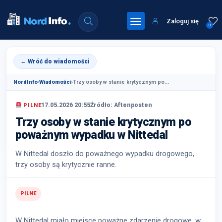
Zaloguj się
0
← Wróć do wiadomości
NordInfo
›
Wiadomości
›
Trzy osoby w stanie krytycznym po...
17.05.2026 20:55
Źródło: Aftenposten
PILNE
Trzy osoby w stanie krytycznym po
poważnym wypadku w Nittedal
W Nittedal doszło do poważnego wypadku drogowego,
trzy osoby są krytycznie ranne.
PILNE
W Nittedal miało miejsce poważne zdarzenie drogowe, w