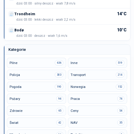
dziś 03:00 · silny deszcz · wiatr 7,8 m/s
14°C
Trondheim
dziś 03:00 · lekki deszcz · wiatr 2,2 m/s
10°C
Bodø
dziś 03:00 · deszcz · wiatr 1,6 m/s
Kategorie
Pilne
Inne
636
519
Policja
Transport
303
214
Pogoda
Norwegia
190
152
Pożary
Praca
94
74
Zdrowie
Ceny
65
54
Świat
NAV
42
35