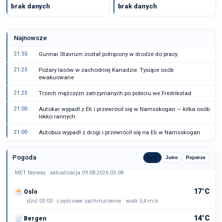
brak danych
brak danych
Najnowsze
21:55
Gunnar Stavrum został potrącony w drodze do pracy
21:25
Pożary lasów w zachodniej Kanadzie. Tysiące osób
ewakuowane
21:25
Trzech mężczyzn zatrzymanych po pobiciu we Fredrikstad
21:00
Autokar wypadł z E6 i przewrócił się w Namsskogan — kilka osób
lekko rannych
21:00
Autobus wypadł z drogi i przewrócił się na E6 w Namsskogan
Pogoda
Dziś
Jutro
Pojutrze
MET Norway · aktualizacja 09.08.2026 03:08
17°C
Oslo
dziś 03:00 · częściowe zachmurzenie · wiatr 5,4 m/s
14°C
Bergen