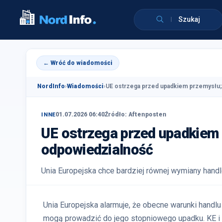
Szukaj
← Wróć do wiadomości
NordInfo
›
Wiadomości
›
UE ostrzega przed upadkiem przemysłu; 
01.07.2026 06:40
Źródło: Aftenposten
INNE
UE ostrzega przed upadkiem 
odpowiedzialność
Unia Europejska chce bardziej równej wymiany handl
Unia Europejska alarmuje, że obecne warunki handlu
mogą prowadzić do jego stopniowego upadku. KE i