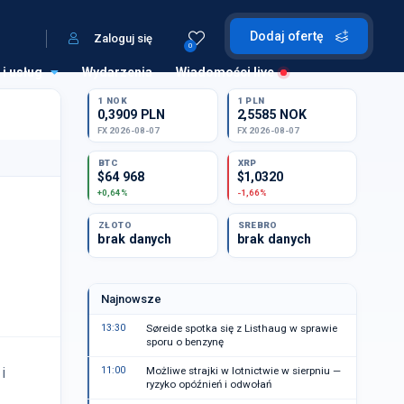
Dodaj ofertę
Zaloguj się
0
 i usług
Wydarzenia
Wiadomości live
1 NOK
1 PLN
0,3909 PLN
2,5585 NOK
FX 2026-08-07
FX 2026-08-07
BTC
XRP
$64 968
$1,0320
+0,64%
-1,66%
ZŁOTO
SREBRO
brak danych
brak danych
Najnowsze
13:30
Søreide spotka się z Listhaug w sprawie
sporu o benzynę
i
11:00
Możliwe strajki w lotnictwie w sierpniu —
ryzyko opóźnień i odwołań