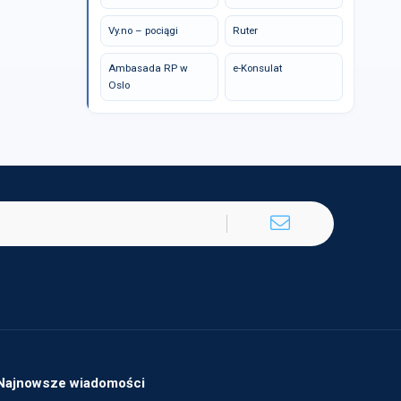
Vy.no – pociągi
Ruter
Ambasada RP w
e-Konsulat
Oslo
Najnowsze wiadomości