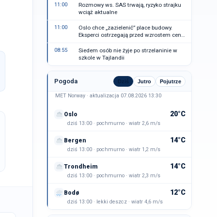
11:00
Rozmowy ws. SAS trwają, ryzyko strajku
wciąż aktualne
11:00
Oslo chce „zazielenić” place budowy.
Eksperci ostrzegają przed wzrostem cen
mieszkań
08:55
Siedem osób nie żyje po strzelaninie w
szkole w Tajlandii
Pogoda
Dziś
Jutro
Pojutrze
MET Norway · aktualizacja 07.08.2026 13:30
20°C
Oslo
dziś 13:00 · pochmurno · wiatr 2,6 m/s
14°C
Bergen
dziś 13:00 · pochmurno · wiatr 1,2 m/s
14°C
Trondheim
dziś 13:00 · pochmurno · wiatr 2,3 m/s
12°C
Bodø
dziś 13:00 · lekki deszcz · wiatr 4,6 m/s