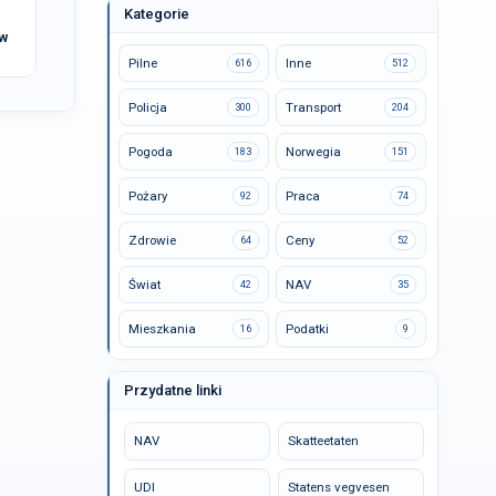
Kategorie
 w
Pilne
Inne
616
512
Policja
Transport
300
204
Pogoda
Norwegia
183
151
Pożary
Praca
92
74
Zdrowie
Ceny
64
52
Świat
NAV
42
35
Mieszkania
Podatki
16
9
Przydatne linki
NAV
Skatteetaten
UDI
Statens vegvesen