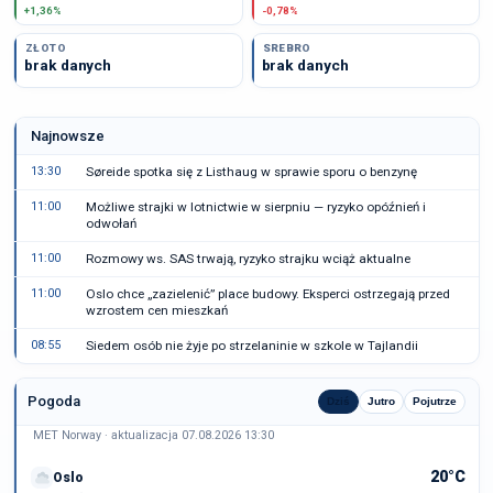
+1,36%
-0,78%
ZŁOTO
SREBRO
brak danych
brak danych
Najnowsze
13:30
Søreide spotka się z Listhaug w sprawie sporu o benzynę
11:00
Możliwe strajki w lotnictwie w sierpniu — ryzyko opóźnień i
odwołań
11:00
Rozmowy ws. SAS trwają, ryzyko strajku wciąż aktualne
11:00
Oslo chce „zazielenić” place budowy. Eksperci ostrzegają przed
wzrostem cen mieszkań
08:55
Siedem osób nie żyje po strzelaninie w szkole w Tajlandii
Pogoda
Dziś
Jutro
Pojutrze
MET Norway · aktualizacja 07.08.2026 13:30
20°C
Oslo