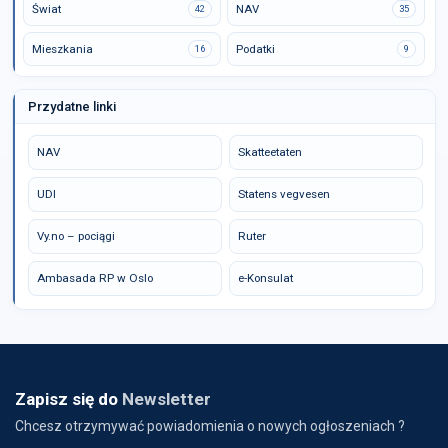
Świat
NAV
42
35
Mieszkania
Podatki
16
9
Przydatne linki
NAV
Skatteetaten
UDI
Statens vegvesen
Vy.no – pociągi
Ruter
Ambasada RP w Oslo
e-Konsulat
Zapisz się do
Newsletter
Chcesz otrzymywać powiadomienia o nowych ogłoszeniach ?