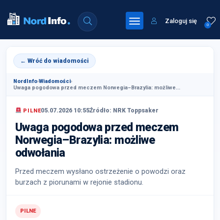
Zaloguj się
0
← Wróć do wiadomości
NordInfo
›
Wiadomości
›
Uwaga pogodowa przed meczem Norwegia–Brazylia: możliwe...
05.07.2026 10:55
Źródło: NRK Toppsaker
PILNE
Uwaga pogodowa przed meczem
Norwegia–Brazylia: możliwe
odwołania
Przed meczem wysłano ostrzeżenie o powodzi oraz
burzach z piorunami w rejonie stadionu.
PILNE