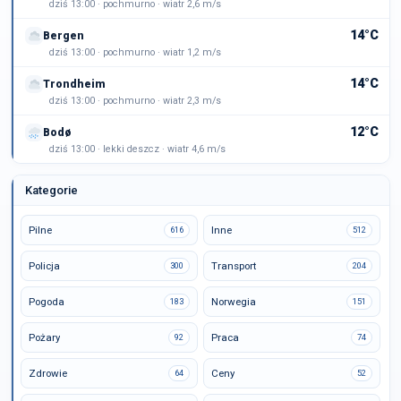
dziś 13:00 · pochmurno · wiatr 2,6 m/s
14°C
Bergen
dziś 13:00 · pochmurno · wiatr 1,2 m/s
14°C
Trondheim
dziś 13:00 · pochmurno · wiatr 2,3 m/s
12°C
Bodø
dziś 13:00 · lekki deszcz · wiatr 4,6 m/s
Kategorie
Pilne
Inne
616
512
Policja
Transport
300
204
Pogoda
Norwegia
183
151
Pożary
Praca
92
74
Zdrowie
Ceny
64
52