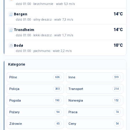
dziś 01:00 · bezchmurnie · wiatr 5,3 m/s
14°C
Bergen
dziś 01:00 · silny deszcz · wiatr 7,3 m/s
14°C
Trondheim
dziś 01:00 · lekki deszcz · wiatr 1,7 m/s
10°C
Bodø
dziś 01:00 · pochmurno · wiatr 2,2 m/s
Kategorie
Pilne
Inne
636
519
Policja
Transport
303
214
Pogoda
Norwegia
190
152
Pożary
Praca
94
74
Zdrowie
Ceny
65
54