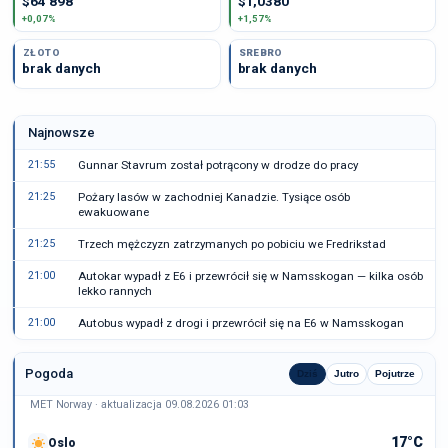
$64 898
$1,0380
+0,07%
+1,57%
ZŁOTO
SREBRO
brak danych
brak danych
Najnowsze
21:55
Gunnar Stavrum został potrącony w drodze do pracy
21:25
Pożary lasów w zachodniej Kanadzie. Tysiące osób
ewakuowane
21:25
Trzech mężczyzn zatrzymanych po pobiciu we Fredrikstad
21:00
Autokar wypadł z E6 i przewrócił się w Namsskogan — kilka osób
lekko rannych
21:00
Autobus wypadł z drogi i przewrócił się na E6 w Namsskogan
Pogoda
Dziś
Jutro
Pojutrze
MET Norway · aktualizacja 09.08.2026 01:03
17°C
Oslo