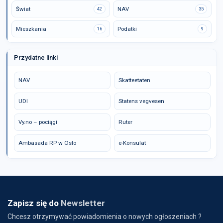
Świat
NAV
42
35
Mieszkania
Podatki
16
9
Przydatne linki
NAV
Skatteetaten
UDI
Statens vegvesen
Vy.no – pociągi
Ruter
Ambasada RP w Oslo
e-Konsulat
Zapisz się do
Newsletter
Chcesz otrzymywać powiadomienia o nowych ogłoszeniach ?