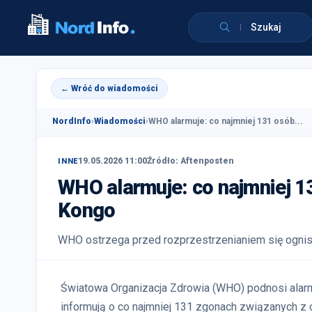
Szukaj
← Wróć do wiadomości
NordInfo
›
Wiadomości
›
WHO alarmuje: co najmniej 131 osób...
19.05.2026 11:00
Źródło: Aftenposten
INNE
WHO alarmuje: co najmniej 1
Kongo
WHO ostrzega przed rozprzestrzenianiem się ognis
Światowa Organizacja Zdrowia (WHO) podnosi alar
informują o co najmniej 131 zgonach związanych z 