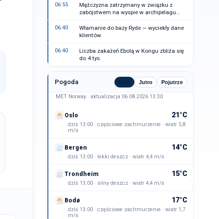
06:55
Mężczyzna zatrzymany w związku z
zabójstwem na wyspie w archipelagu
Sztokholmu
06:40
Włamanie do bazy Ryde — wyciekły dane
klientów
06:40
Liczba zakażeń Ebolą w Kongu zbliża się
do 4 tys.
Pogoda
Dziś
Jutro
Pojutrze
MET Norway · aktualizacja 06.08.2026 13:30
21°C
Oslo
dziś 13:00 · częściowe zachmurzenie · wiatr 5,8
m/s
14°C
Bergen
dziś 13:00 · lekki deszcz · wiatr 4,4 m/s
15°C
Trondheim
dziś 13:00 · silny deszcz · wiatr 4,4 m/s
17°C
Bodø
dziś 13:00 · częściowe zachmurzenie · wiatr 1,7
m/s