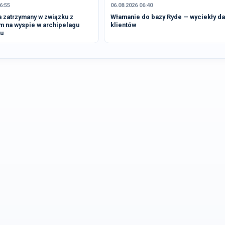
6:55
06.08.2026 06:40
 zatrzymany w związku z
Włamanie do bazy Ryde — wyciekły d
m na wyspie w archipelagu
klientów
u