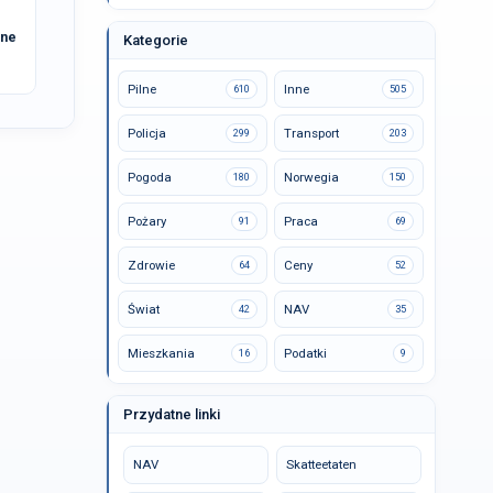
ane
Kategorie
Pilne
Inne
610
505
Policja
Transport
299
203
Pogoda
Norwegia
180
150
Pożary
Praca
91
69
Zdrowie
Ceny
64
52
Świat
NAV
42
35
Mieszkania
Podatki
16
9
Przydatne linki
NAV
Skatteetaten