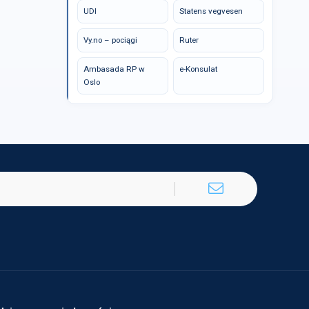
UDI
Statens vegvesen
Vy.no – pociągi
Ruter
Ambasada RP w
e-Konsulat
Oslo