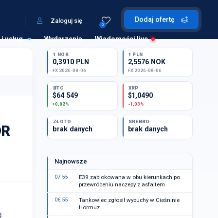
Dodaj ofertę
Zaloguj się
0
 i usług
Wydarzenia
Wiadomości live
1 NOK
1 PLN
0,3910 PLN
2,5576 NOK
FX 2026-08-06
FX 2026-08-06
BTC
XRP
$64 549
$1,0490
+0,82%
-1,03%
ZŁOTO
SREBRO
DR
brak danych
brak danych
Najnowsze
07:55
E39 zablokowana w obu kierunkach po
przewróceniu naczepy z asfaltem
06:55
Tankowiec zgłosił wybuchy w Cieśninie
Hormuz
ą