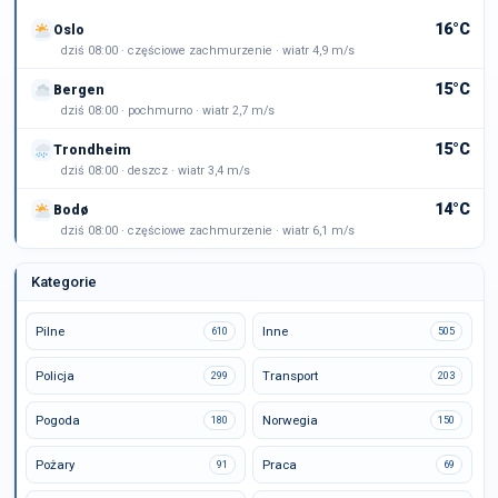
16°C
Oslo
dziś 08:00 · częściowe zachmurzenie · wiatr 4,9 m/s
15°C
Bergen
dziś 08:00 · pochmurno · wiatr 2,7 m/s
15°C
Trondheim
dziś 08:00 · deszcz · wiatr 3,4 m/s
14°C
Bodø
dziś 08:00 · częściowe zachmurzenie · wiatr 6,1 m/s
Kategorie
Pilne
Inne
610
505
Policja
Transport
299
203
Pogoda
Norwegia
180
150
Pożary
Praca
91
69