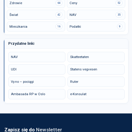
Zdrowie
Ceny
64
52
Świat
NAV
42
35
Mieszkania
Podatki
16
9
Przydatne linki
NAV
Skatteetaten
UDI
Statens vegvesen
Vy.no – pociągi
Ruter
Ambasada RP w Oslo
e-Konsulat
Zapisz się do
Newsletter