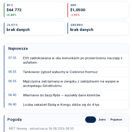
BTC
XRP
$64 772
$1,0500
+0,88%
-1,65%
ZŁOTO
SREBRO
brak danych
brak danych
Najnowsze
07:55
E39 zablokowana w obu kierunkach po przewróceniu naczepy z
asfaltem
06:55
Tankowiec zgłosił wybuchy w Cieśninie Hormuz
06:55
Mężczyzna zatrzymany w związku z zabójstwem na wyspie w
archipelagu Sztokholmu
06:40
Włamanie do bazy Ryde — wyciekły dane klientów
06:40
Liczba zakażeń Ebolą w Kongu zbliża się do 4 tys.
Pogoda
Dziś
Jutro
Pojutrze
MET Norway · aktualizacja 06.08.2026 08:30