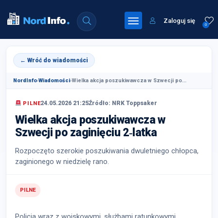
Zaloguj się
0
← Wróć do wiadomości
NordInfo
›
Wiadomości
›
Wielka akcja poszukiwawcza w Szwecji po...
24.05.2026 21:25
Źródło: NRK Toppsaker
PILNE
Wielka akcja poszukiwawcza w
Szwecji po zaginięciu 2‑latka
Rozpoczęto szerokie poszukiwania dwuletniego chłopca,
zaginionego w niedzielę rano.
PILNE
Policja wraz z wojskowymi, służbami ratunkowymi,