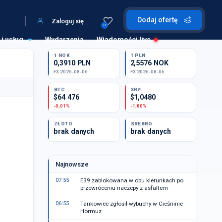
Dodaj ofertę
Zaloguj się
0
 i usług
Wydarzenia
Wiadomości live
1 NOK
1 PLN
0,3910 PLN
2,5576 NOK
FX 2026-08-06
FX 2026-08-06
BTC
XRP
$64 476
$1,0480
-0,01%
-1,80%
ZŁOTO
SREBRO
brak danych
brak danych
Najnowsze
07:55
E39 zablokowana w obu kierunkach po
przewróceniu naczepy z asfaltem
06:55
Tankowiec zgłosił wybuchy w Cieśninie
Hormuz