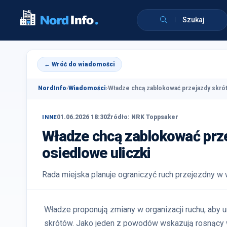
Szukaj
← Wróć do wiadomości
NordInfo
›
Wiadomości
›
Władze chcą zablokować przejazdy skrót
01.06.2026 18:30
Źródło: NRK Toppsaker
INNE
Władze chcą zablokować prze
osiedlowe uliczki
Rada miejska planuje ograniczyć ruch przejezdny w 
Władze proponują zmiany w organizacji ruchu, aby 
skrótów. Jako jeden z powodów wskazują rosnący wp