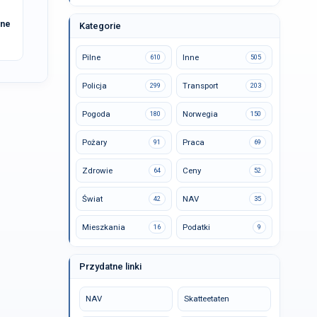
ane
Kategorie
Pilne
Inne
610
505
Policja
Transport
299
203
Pogoda
Norwegia
180
150
Pożary
Praca
91
69
Zdrowie
Ceny
64
52
Świat
NAV
42
35
Mieszkania
Podatki
16
9
Przydatne linki
NAV
Skatteetaten