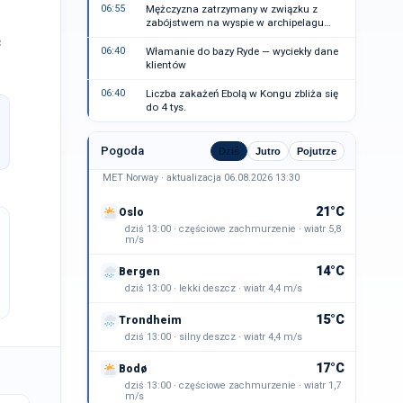
06:55
Mężczyzna zatrzymany w związku z
zabójstwem na wyspie w archipelagu
Sztokholmu
ć
06:40
Włamanie do bazy Ryde — wyciekły dane
klientów
06:40
Liczba zakażeń Ebolą w Kongu zbliża się
do 4 tys.
Pogoda
Dziś
Jutro
Pojutrze
MET Norway · aktualizacja 06.08.2026 13:30
21°C
Oslo
dziś 13:00 · częściowe zachmurzenie · wiatr 5,8
m/s
14°C
Bergen
dziś 13:00 · lekki deszcz · wiatr 4,4 m/s
15°C
Trondheim
dziś 13:00 · silny deszcz · wiatr 4,4 m/s
17°C
Bodø
dziś 13:00 · częściowe zachmurzenie · wiatr 1,7
m/s