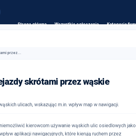
Strona główna
Wszystkie ogłoszenia
Kategorie firm
ami przez...
jazdy skrótami przez wąskie
wąskich ulicach, wskazując m.in. wpływ map w nawigacji.
uniemożliwić kierowcom używanie wąskich ulic osiedlowych jako
ływ aplikacji nawigacyjnych, które kierują ruchem przez