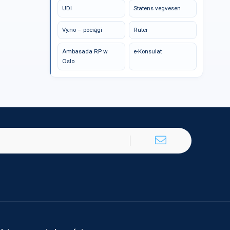
UDI
Statens vegvesen
Vy.no – pociągi
Ruter
Ambasada RP w
e-Konsulat
Oslo