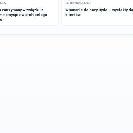
6:55
06.08.2026 06:40
 zatrzymany w związku z
Włamanie do bazy Ryde — wyciekły d
m na wyspie w archipelagu
klientów
u