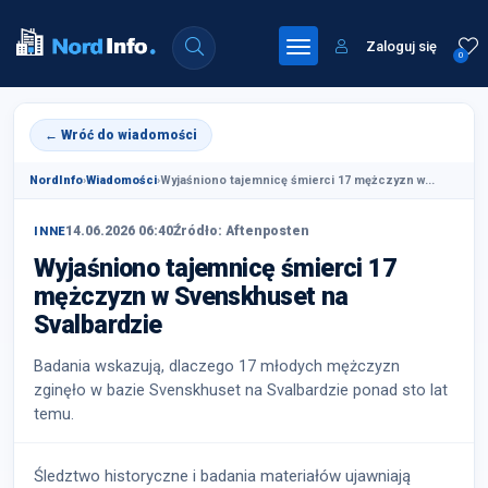
Zaloguj się
0
← Wróć do wiadomości
NordInfo
›
Wiadomości
›
Wyjaśniono tajemnicę śmierci 17 mężczyzn w...
14.06.2026 06:40
Źródło: Aftenposten
INNE
Wyjaśniono tajemnicę śmierci 17
mężczyzn w Svenskhuset na
Svalbardzie
Badania wskazują, dlaczego 17 młodych mężczyzn
zginęło w bazie Svenskhuset na Svalbardzie ponad sto lat
temu.
Śledztwo historyczne i badania materiałów ujawniają