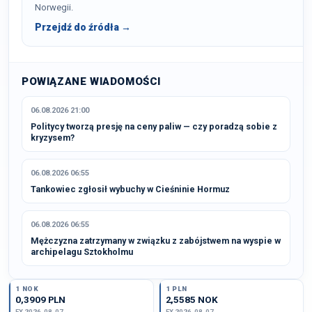
Norwegii.
Przejdź do źródła →
POWIĄZANE WIADOMOŚCI
06.08.2026 21:00
Politycy tworzą presję na ceny paliw — czy poradzą sobie z
kryzysem?
06.08.2026 06:55
Tankowiec zgłosił wybuchy w Cieśninie Hormuz
06.08.2026 06:55
Mężczyzna zatrzymany w związku z zabójstwem na wyspie w
archipelagu Sztokholmu
1 NOK
1 PLN
0,3909 PLN
2,5585 NOK
FX 2026-08-07
FX 2026-08-07