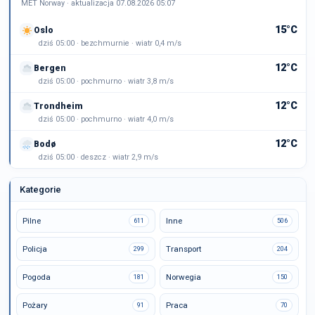
MET Norway · aktualizacja 07.08.2026 05:07
15°C
Oslo
dziś 05:00 · bezchmurnie · wiatr 0,4 m/s
12°C
Bergen
dziś 05:00 · pochmurno · wiatr 3,8 m/s
12°C
Trondheim
dziś 05:00 · pochmurno · wiatr 4,0 m/s
12°C
Bodø
dziś 05:00 · deszcz · wiatr 2,9 m/s
Kategorie
Pilne
Inne
611
506
Policja
Transport
299
204
Pogoda
Norwegia
181
150
Pożary
Praca
91
70