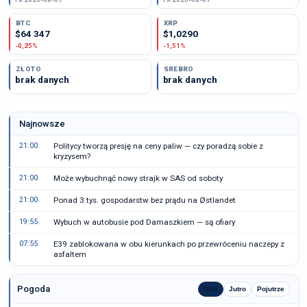
BTC
XRP
$64 347
$1,0290
-0,25%
-1,51%
ZŁOTO
SREBRO
brak danych
brak danych
Najnowsze
21:00
Politycy tworzą presję na ceny paliw — czy poradzą sobie z
kryzysem?
21:00
Może wybuchnąć nowy strajk w SAS od soboty
21:00
Ponad 3 tys. gospodarstw bez prądu na Østlandet
19:55
Wybuch w autobusie pod Damaszkiem — są ofiary
07:55
E39 zablokowana w obu kierunkach po przewróceniu naczepy z
asfaltem
Pogoda
Dziś
Jutro
Pojutrze