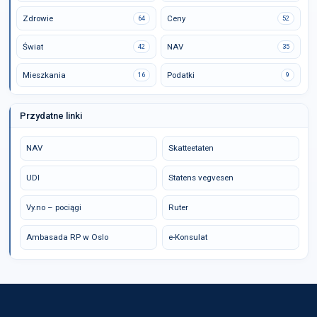
Zdrowie
Ceny
64
52
Świat
NAV
42
35
Mieszkania
Podatki
16
9
Przydatne linki
NAV
Skatteetaten
UDI
Statens vegvesen
Vy.no – pociągi
Ruter
Ambasada RP w Oslo
e-Konsulat