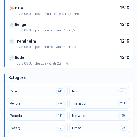
15°C
Oslo
dziś 05:00 · bezchmurnie · wiatr 0,4 m/s
12°C
Bergen
dziś 05:00 · pochmurno · wiatr 3,8 m/s
12°C
Trondheim
dziś 05:00 · pochmurno · wiatr 4,0 m/s
12°C
Bodø
dziś 05:00 · deszcz · wiatr 2,9 m/s
Kategorie
Pilne
Inne
611
506
Policja
Transport
299
204
Pogoda
Norwegia
181
150
Pożary
Praca
91
70