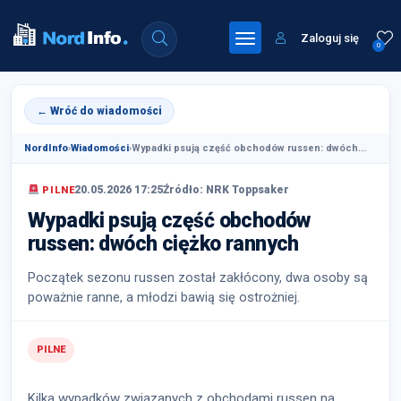
Zaloguj się
0
← Wróć do wiadomości
NordInfo
›
Wiadomości
›
Wypadki psują część obchodów russen: dwóch...
20.05.2026 17:25
Źródło: NRK Toppsaker
PILNE
Wypadki psują część obchodów
russen: dwóch ciężko rannych
Początek sezonu russen został zakłócony, dwa osoby są
poważnie ranne, a młodzi bawią się ostrożniej.
PILNE
Kilka wypadków związanych z obchodami russen na