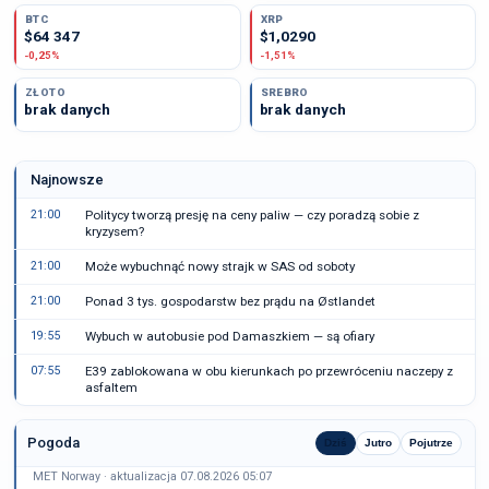
BTC
XRP
$64 347
$1,0290
-0,25%
-1,51%
ZŁOTO
SREBRO
brak danych
brak danych
Najnowsze
21:00
Politycy tworzą presję na ceny paliw — czy poradzą sobie z
kryzysem?
21:00
Może wybuchnąć nowy strajk w SAS od soboty
21:00
Ponad 3 tys. gospodarstw bez prądu na Østlandet
19:55
Wybuch w autobusie pod Damaszkiem — są ofiary
07:55
E39 zablokowana w obu kierunkach po przewróceniu naczepy z
asfaltem
Pogoda
Dziś
Jutro
Pojutrze
MET Norway · aktualizacja 07.08.2026 05:07