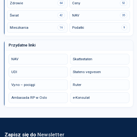
Zdrowie
Ceny
64
52
Świat
NAV
42
35
Mieszkania
Podatki
16
9
Przydatne linki
NAV
Skatteetaten
UDI
Statens vegvesen
Vy.no – pociągi
Ruter
Ambasada RP w Oslo
e-Konsulat
Zapisz się do
Newsletter