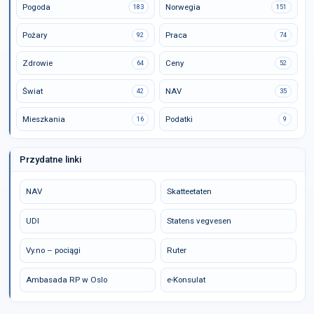
Pogoda
Norwegia
183
151
Pożary
Praca
92
74
Zdrowie
Ceny
64
52
Świat
NAV
42
35
Mieszkania
Podatki
16
9
Przydatne linki
NAV
Skatteetaten
UDI
Statens vegvesen
Vy.no – pociągi
Ruter
Ambasada RP w Oslo
e-Konsulat