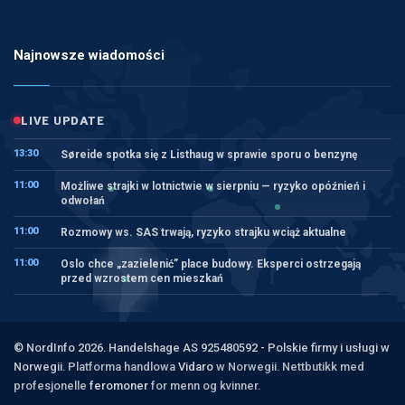
Najnowsze wiadomości
LIVE UPDATE
13:30
Søreide spotka się z Listhaug w sprawie sporu o benzynę
11:00
Możliwe strajki w lotnictwie w sierpniu — ryzyko opóźnień i
odwołań
11:00
Rozmowy ws. SAS trwają, ryzyko strajku wciąż aktualne
11:00
Oslo chce „zazielenić” place budowy. Eksperci ostrzegają
przed wzrostem cen mieszkań
© NordInfo 2026. Handelshage AS 925480592 - Polskie firmy i usługi w
Norwegii.
Platforma handlowa
Vidaro
w Norwegii. Nettbutikk med
profesjonelle
feromoner
for menn og kvinner.