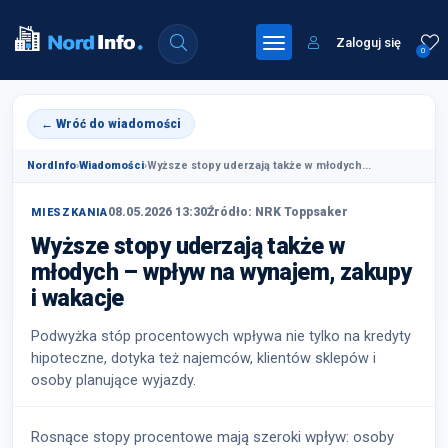
Zaloguj się
0
← Wróć do wiadomości
NordInfo
›
Wiadomości
›
Wyższe stopy uderzają także w młodych...
08.05.2026 13:30
Źródło: NRK Toppsaker
MIESZKANIA
Wyższe stopy uderzają także w
młodych – wpływ na wynajem, zakupy
i wakacje
Podwyżka stóp procentowych wpływa nie tylko na kredyty
hipoteczne, dotyka też najemców, klientów sklepów i
osoby planujące wyjazdy.
Rosnące stopy procentowe mają szeroki wpływ: osoby