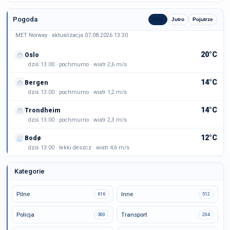
Pogoda
Dziś
Jutro
Pojutrze
MET Norway · aktualizacja 07.08.2026 13:30
20°C
Oslo
dziś 13:00 · pochmurno · wiatr 2,6 m/s
14°C
Bergen
dziś 13:00 · pochmurno · wiatr 1,2 m/s
14°C
Trondheim
dziś 13:00 · pochmurno · wiatr 2,3 m/s
12°C
Bodø
dziś 13:00 · lekki deszcz · wiatr 4,6 m/s
Kategorie
Pilne
Inne
616
512
Policja
Transport
300
204