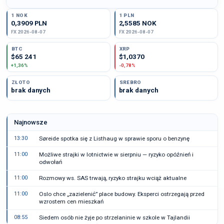
1 NOK
1 PLN
0,3909 PLN
2,5585 NOK
FX 2026-08-07
FX 2026-08-07
BTC
XRP
$65 241
$1,0370
+1,36%
-0,78%
ZŁOTO
SREBRO
brak danych
brak danych
Najnowsze
13:30
Søreide spotka się z Listhaug w sprawie sporu o benzynę
11:00
Możliwe strajki w lotnictwie w sierpniu — ryzyko opóźnień i
odwołań
11:00
Rozmowy ws. SAS trwają, ryzyko strajku wciąż aktualne
11:00
Oslo chce „zazielenić” place budowy. Eksperci ostrzegają przed
wzrostem cen mieszkań
08:55
Siedem osób nie żyje po strzelaninie w szkole w Tajlandii