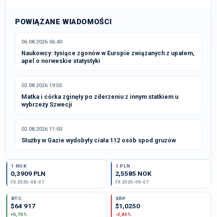
POWIĄZANE WIADOMOŚCI
06.08.2026 06:40
Naukowcy: tysiące zgonów w Europie związanych z upałem,
apel o norweskie statystyki
02.08.2026 19:55
Matka i córka zginęły po zderzeniu z innym statkiem u
wybrzeży Szwecji
02.08.2026 11:00
Służby w Gazie wydobyły ciała 112 osób spod gruzów
1 NOK
1 PLN
0,3909 PLN
2,5585 NOK
FX 2026-08-07
FX 2026-08-07
BTC
XRP
$64 917
$1,0250
+0,76%
-0,86%