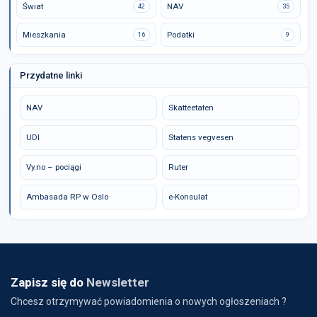
Świat
NAV
42
35
Mieszkania
Podatki
16
9
Przydatne linki
NAV
Skatteetaten
UDI
Statens vegvesen
Vy.no – pociągi
Ruter
Ambasada RP w Oslo
e-Konsulat
Zapisz się do
Newsletter
Chcesz otrzymywać powiadomienia o nowych ogłoszeniach ?