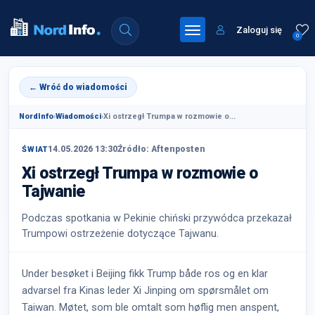
Zaloguj się
0
← Wróć do wiadomości
NordInfo
›
Wiadomości
›
Xi ostrzegł Trumpa w rozmowie o...
14.05.2026 13:30
Źródło: Aftenposten
ŚWIAT
Xi ostrzegł Trumpa w rozmowie o
Tajwanie
Podczas spotkania w Pekinie chiński przywódca przekazał
Trumpowi ostrzeżenie dotyczące Tajwanu.
Under besøket i Beijing fikk Trump både ros og en klar
advarsel fra Kinas leder Xi Jinping om spørsmålet om
Taiwan. Møtet, som ble omtalt som høflig men anspent,