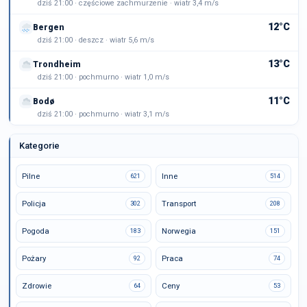
dziś 21:00 · częściowe zachmurzenie · wiatr 3,4 m/s
12°C
Bergen
dziś 21:00 · deszcz · wiatr 5,6 m/s
13°C
Trondheim
dziś 21:00 · pochmurno · wiatr 1,0 m/s
11°C
Bodø
dziś 21:00 · pochmurno · wiatr 3,1 m/s
Kategorie
Pilne
Inne
621
514
Policja
Transport
302
208
Pogoda
Norwegia
183
151
Pożary
Praca
92
74
Zdrowie
Ceny
64
53