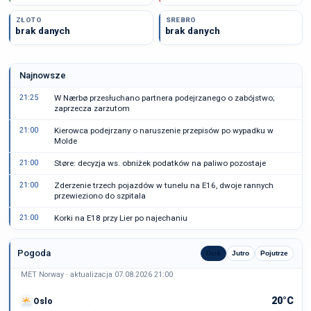
ZŁOTO
SREBRO
brak danych
brak danych
Najnowsze
21:25
W Nærbø przesłuchano partnera podejrzanego o zabójstwo;
zaprzecza zarzutom
21:00
Kierowca podejrzany o naruszenie przepisów po wypadku w
Molde
21:00
Støre: decyzja ws. obniżek podatków na paliwo pozostaje
21:00
Zderzenie trzech pojazdów w tunelu na E16, dwoje rannych
przewieziono do szpitala
21:00
Korki na E18 przy Lier po najechaniu
Pogoda
Dziś
Jutro
Pojutrze
MET Norway · aktualizacja 07.08.2026 21:00
20°C
Oslo