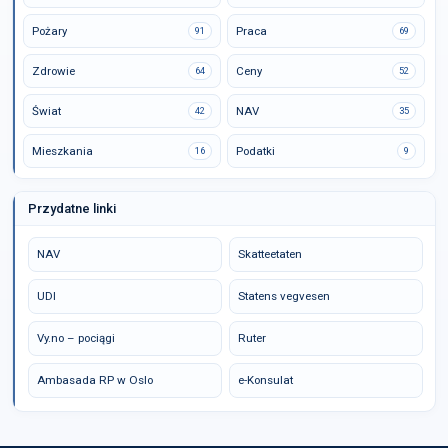
Pożary
Praca
91
69
Zdrowie
Ceny
64
52
Świat
NAV
42
35
Mieszkania
Podatki
16
9
Przydatne linki
NAV
Skatteetaten
UDI
Statens vegvesen
Vy.no – pociągi
Ruter
Ambasada RP w Oslo
e-Konsulat