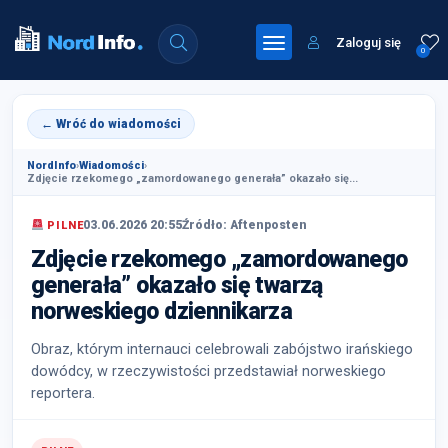
Zaloguj się
0
← Wróć do wiadomości
NordInfo
›
Wiadomości
›
Zdjęcie rzekomego „zamordowanego generała” okazało się...
03.06.2026 20:55
Źródło: Aftenposten
PILNE
Zdjęcie rzekomego „zamordowanego
generała” okazało się twarzą
norweskiego dziennikarza
Obraz, którym internauci celebrowali zabójstwo irańskiego
dowódcy, w rzeczywistości przedstawiał norweskiego
reportera.