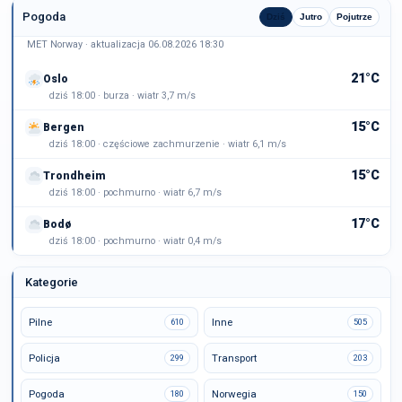
Pogoda
Dziś
Jutro
Pojutrze
MET Norway · aktualizacja 06.08.2026 18:30
21°C
Oslo
dziś 18:00 · burza · wiatr 3,7 m/s
15°C
Bergen
dziś 18:00 · częściowe zachmurzenie · wiatr 6,1 m/s
15°C
Trondheim
dziś 18:00 · pochmurno · wiatr 6,7 m/s
17°C
Bodø
dziś 18:00 · pochmurno · wiatr 0,4 m/s
Kategorie
Pilne
Inne
610
505
Policja
Transport
299
203
Pogoda
Norwegia
180
150