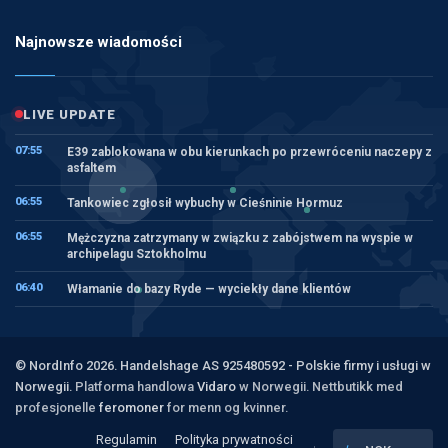
Najnowsze wiadomości
LIVE UPDATE
07:55
E39 zablokowana w obu kierunkach po przewróceniu naczepy z
asfaltem
06:55
Tankowiec zgłosił wybuchy w Cieśninie Hormuz
06:55
Mężczyzna zatrzymany w związku z zabójstwem na wyspie w
archipelagu Sztokholmu
06:40
Włamanie do bazy Ryde — wyciekły dane klientów
© NordInfo 2026. Handelshage AS 925480592 - Polskie firmy i usługi w
Norwegii.
Platforma handlowa
Vidaro
w Norwegii. Nettbutikk med
profesjonelle
feromoner
for menn og kvinner.
Regulamin
Polityka prywatności