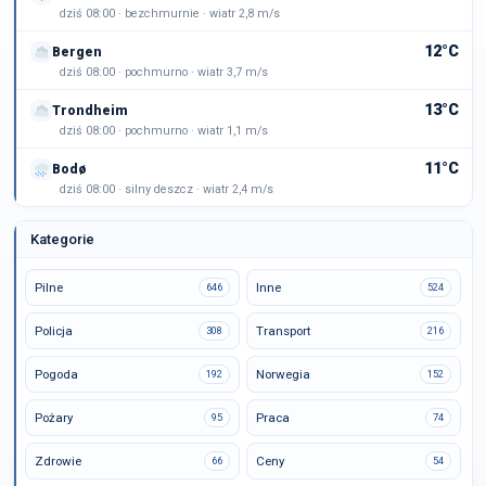
dziś 08:00 · bezchmurnie · wiatr 2,8 m/s
12°C
Bergen
dziś 08:00 · pochmurno · wiatr 3,7 m/s
13°C
Trondheim
dziś 08:00 · pochmurno · wiatr 1,1 m/s
11°C
Bodø
dziś 08:00 · silny deszcz · wiatr 2,4 m/s
Kategorie
Pilne
Inne
646
524
Policja
Transport
308
216
Pogoda
Norwegia
192
152
Pożary
Praca
95
74
Zdrowie
Ceny
66
54