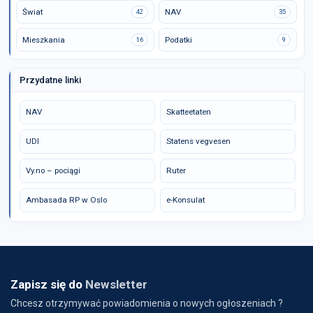
Świat
NAV
42
35
Mieszkania
Podatki
16
9
Przydatne linki
NAV
Skatteetaten
UDI
Statens vegvesen
Vy.no – pociągi
Ruter
Ambasada RP w Oslo
e-Konsulat
Zapisz się do
Newsletter
Chcesz otrzymywać powiadomienia o nowych ogłoszeniach ?