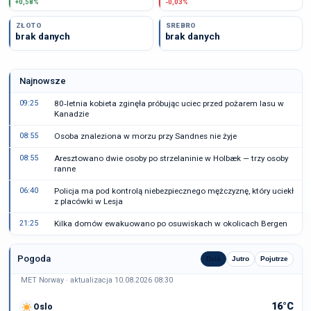
+0,58%
-0,03%
ZŁOTO
SREBRO
brak danych
brak danych
Najnowsze
09:25
80‑letnia kobieta zginęła próbując uciec przed pożarem lasu w
Kanadzie
08:55
Osoba znaleziona w morzu przy Sandnes nie żyje
08:55
Aresztowano dwie osoby po strzelaninie w Holbæk — trzy osoby
ranne
06:40
Policja ma pod kontrolą niebezpiecznego mężczyznę, który uciekł
z placówki w Lesja
21:25
Kilka domów ewakuowano po osuwiskach w okolicach Bergen
Pogoda
Dziś
Jutro
Pojutrze
MET Norway · aktualizacja 10.08.2026 08:30
16°C
Oslo