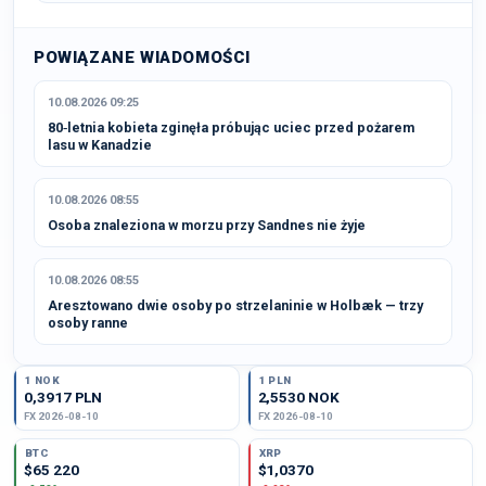
POWIĄZANE WIADOMOŚCI
10.08.2026 09:25
80‑letnia kobieta zginęła próbując uciec przed pożarem
lasu w Kanadzie
10.08.2026 08:55
Osoba znaleziona w morzu przy Sandnes nie żyje
10.08.2026 08:55
Aresztowano dwie osoby po strzelaninie w Holbæk — trzy
osoby ranne
1 NOK
1 PLN
0,3917 PLN
2,5530 NOK
FX 2026-08-10
FX 2026-08-10
BTC
XRP
$65 220
$1,0370