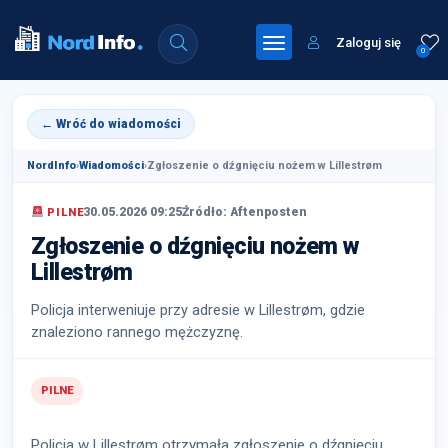
Zaloguj się
0
← Wróć do wiadomości
NordInfo
›
Wiadomości
›
Zgłoszenie o dźgnięciu nożem w Lillestrøm
30.05.2026 09:25
Źródło: Aftenposten
PILNE
Zgłoszenie o dźgnięciu nożem w
Lillestrøm
Policja interweniuje przy adresie w Lillestrøm, gdzie
znaleziono rannego mężczyznę.
PILNE
Policja w Lillestrøm otrzymała zgłoszenie o dźgnięciu