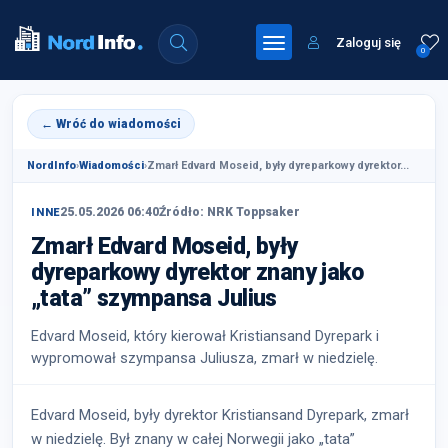
Zaloguj się
0
← Wróć do wiadomości
NordInfo
›
Wiadomości
›
Zmarł Edvard Moseid, były dyreparkowy dyrektor...
25.05.2026 06:40
Źródło: NRK Toppsaker
INNE
Zmarł Edvard Moseid, były
dyreparkowy dyrektor znany jako
„tata” szympansa Julius
Edvard Moseid, który kierował Kristiansand Dyrepark i
wypromował szympansa Juliusza, zmarł w niedzielę.
Edvard Moseid, były dyrektor Kristiansand Dyrepark, zmarł
w niedzielę. Był znany w całej Norwegii jako „tata”