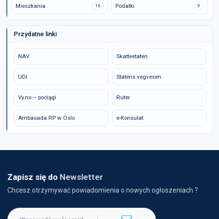
Mieszkania
Podatki
16
9
Przydatne linki
NAV
Skatteetaten
UDI
Statens vegvesen
Vy.no – pociągi
Ruter
Ambasada RP w Oslo
e-Konsulat
Zapisz się do
Newsletter
Chcesz otrzymywać powiadomienia o nowych ogłoszeniach ?