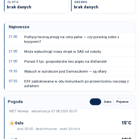
ZŁOTO
SREBRO
brak danych
brak danych
Najnowsze
21:00
Politycy tworzą presję na ceny paliw — czy poradzą sobie z
kryzysem?
21:00
Może wybuchnąć nowy strajk w SAS od soboty
21:00
Ponad 3 tys. gospodarstw bez prądu na Østlandet
19:55
Wybuch w autobusie pod Damaszkiem — są ofiary
07:55
E39 zablokowana w obu kierunkach po przewróceniu naczepy z
asfaltem
Pogoda
Dziś
Jutro
Pojutrze
MET Norway · aktualizacja 07.08.2026 05:07
15°C
Oslo
dziś 05:00 · bezchmurnie · wiatr 0,4 m/s