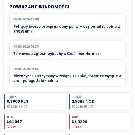
POWIĄZANE WIADOMOŚCI
06.08.2026 21:00
Politycy tworzą presję na ceny paliw — czy poradzą sobie z
kryzysem?
06.08.2026 06:55
Tankowiec zgłosił wybuchy w Cieśninie Hormuz
06.08.2026 06:55
Mężczyzna zatrzymany w związku z zabójstwem na wyspie w
archipelagu Sztokholmu
1 NOK
1 PLN
0,3909 PLN
2,5585 NOK
FX 2026-08-07
FX 2026-08-07
BTC
XRP
$64 347
$1,0290
-0,25%
-1,51%