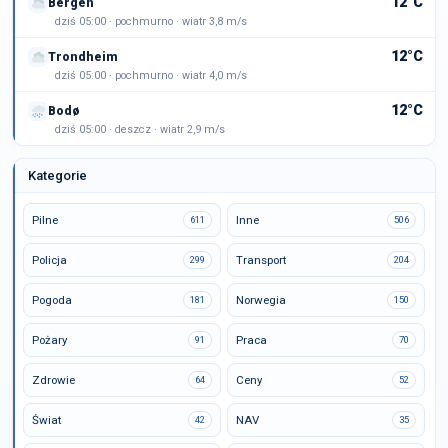
12°C
Bergen
dziś 05:00 · pochmurno · wiatr 3,8 m/s
12°C
Trondheim
dziś 05:00 · pochmurno · wiatr 4,0 m/s
12°C
Bodø
dziś 05:00 · deszcz · wiatr 2,9 m/s
Kategorie
Pilne
Inne
611
506
Policja
Transport
299
204
Pogoda
Norwegia
181
150
Pożary
Praca
91
70
Zdrowie
Ceny
64
52
Świat
NAV
42
35