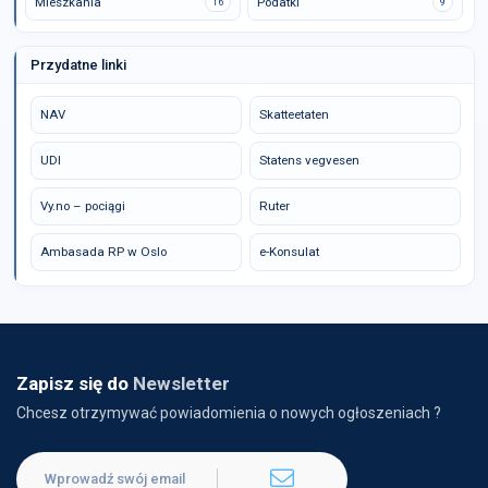
Mieszkania
Podatki
16
9
Przydatne linki
NAV
Skatteetaten
UDI
Statens vegvesen
Vy.no – pociągi
Ruter
Ambasada RP w Oslo
e-Konsulat
Zapisz się do
Newsletter
Chcesz otrzymywać powiadomienia o nowych ogłoszeniach ?