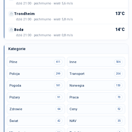
dziś 21:00 · pochmurno · wiatr 5,6 m/s
13°C
Trondheim
dziś 21:00 · pochmurno · wiatr 5,8 m/s
14°C
Bodø
dziś 21:00 · pochmurno · wiatr 0,8 m/s
Kategorie
Pilne
Inne
611
506
Policja
Transport
299
204
Pogoda
Norwegia
181
150
Pożary
Praca
91
70
Zdrowie
Ceny
64
52
Świat
NAV
42
35