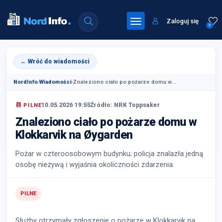
Zaloguj się
0
← Wróć do wiadomości
NordInfo
›
Wiadomości
›
Znaleziono ciało po pożarze domu w...
10.05.2026 19:55
Źródło: NRK Toppsaker
PILNE
Znaleziono ciało po pożarze domu w
Klokkarvik na Øygarden
Pożar w czteroosobowym budynku; policja znalazła jedną
osobę nieżywą i wyjaśnia okoliczności zdarzenia.
PILNE
Służby otrzymały zgłoszenie o pożarze w Klokkarvik na