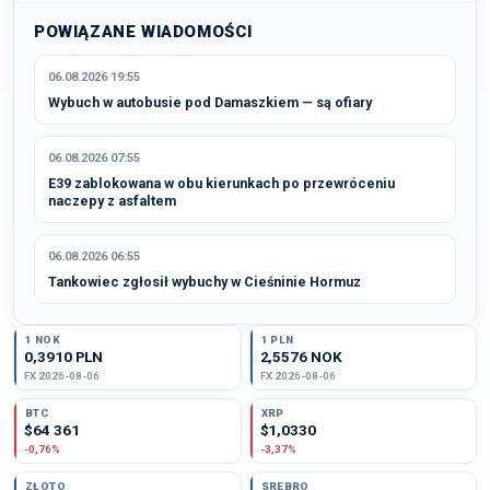
POWIĄZANE WIADOMOŚCI
06.08.2026 19:55
Wybuch w autobusie pod Damaszkiem — są ofiary
06.08.2026 07:55
E39 zablokowana w obu kierunkach po przewróceniu
naczepy z asfaltem
06.08.2026 06:55
Tankowiec zgłosił wybuchy w Cieśninie Hormuz
1 NOK
1 PLN
0,3910 PLN
2,5576 NOK
FX 2026-08-06
FX 2026-08-06
BTC
XRP
$64 361
$1,0330
-0,76%
-3,37%
ZŁOTO
SREBRO