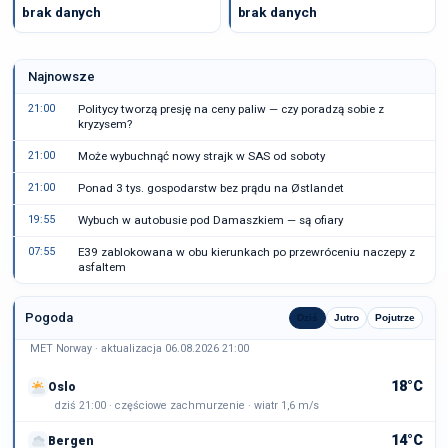
brak danych
brak danych
Najnowsze
21:00
Politycy tworzą presję na ceny paliw — czy poradzą sobie z
kryzysem?
21:00
Może wybuchnąć nowy strajk w SAS od soboty
21:00
Ponad 3 tys. gospodarstw bez prądu na Østlandet
19:55
Wybuch w autobusie pod Damaszkiem — są ofiary
07:55
E39 zablokowana w obu kierunkach po przewróceniu naczepy z
asfaltem
Pogoda
Dziś
Jutro
Pojutrze
MET Norway · aktualizacja 06.08.2026 21:00
18°C
Oslo
dziś 21:00 · częściowe zachmurzenie · wiatr 1,6 m/s
14°C
Bergen