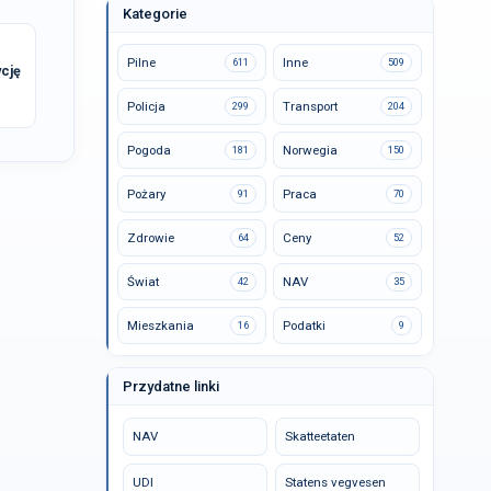
Kategorie
Pilne
Inne
611
509
cję
Policja
Transport
299
204
Pogoda
Norwegia
181
150
Pożary
Praca
91
70
Zdrowie
Ceny
64
52
Świat
NAV
42
35
Mieszkania
Podatki
16
9
Przydatne linki
NAV
Skatteetaten
UDI
Statens vegvesen