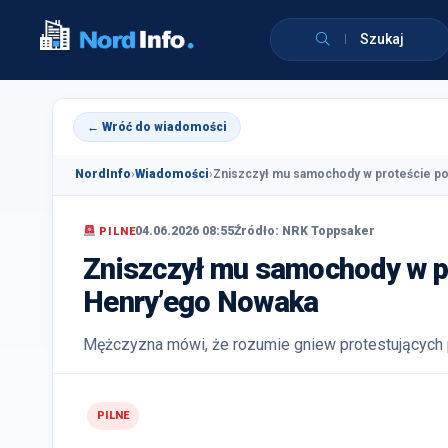
Szukaj
← Wróć do wiadomości
NordInfo
›
Wiadomości
›
Zniszczył mu samochody w proteście po
04.06.2026 08:55
Źródło: NRK Toppsaker
PILNE
Zniszczył mu samochody w pr
Henry’ego Nowaka
Mężczyzna mówi, że rozumie gniew protestujących p
PILNE