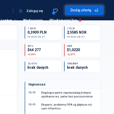
Dodaj ofertę
Zaloguj się
0
 i usług
Wydarzenia
Wiadomości live
1 NOK
1 PLN
0,3909 PLN
2,5585 NOK
FX 2026-08-07
FX 2026-08-07
BTC
XRP
$64 277
$1,0220
-0,58%
-2,27%
ZŁOTO
SREBRO
brak danych
brak danych
Najnowsze
06:40
Rządzące partie zapowiadają kolejne
spotkanie ws. paliw bez porozumienia
06:40
Eksperci: problemy FIFA są głębsze niż
sam Infantino