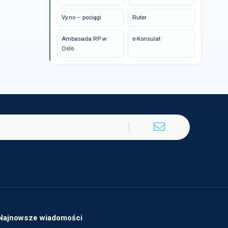
Vy.no – pociągi
Ruter
Ambasada RP w
e-Konsulat
Oslo
Najnowsze wiadomości