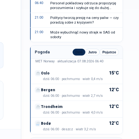
06:40
Personel pokładowy odrzuca propozycję
porozumienia i szykuje się do dużej
strajku
21:00
Politycy tworzą presję na ceny paliw — czy
poradzą sobie z kryzysem?
21:00
Może wybuchnąć nowy strajk w SAS od
soboty
Pogoda
Dziś
Jutro
Pojutrze
MET Norway · aktualizacja 07.08.2026 06:40
15°C
Oslo
dziś 06:00 · pochmurno · wiatr 0,4 m/s
12°C
Bergen
dziś 06:00 · pochmurno · wiatr 2,7 m/s
12°C
Trondheim
dziś 06:00 · pochmurno · wiatr 4,0 m/s
12°C
Bodø
dziś 06:00 · deszcz · wiatr 3,2 m/s