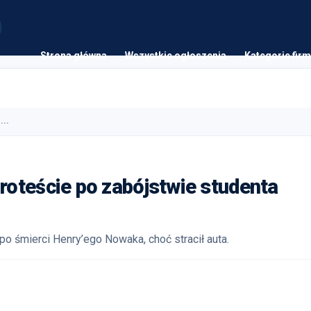
Strona główna
Wszystkie ogłoszenia
Kategorie firm
...
oteście po zabójstwie studenta
o śmierci Henry’ego Nowaka, choć stracił auta.