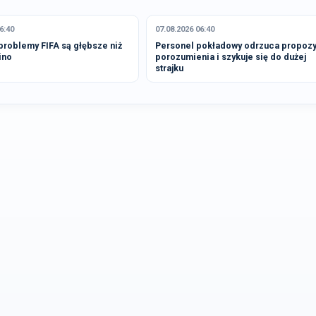
6:40
07.08.2026 06:40
problemy FIFA są głębsze niż
Personel pokładowy odrzuca propozy
ino
porozumienia i szykuje się do dużej
strajku