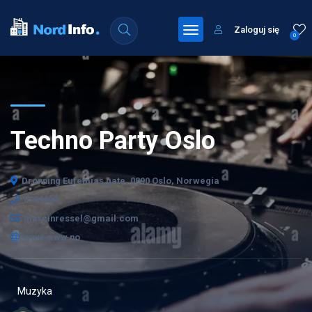
Zaloguj się
0
Techno Party Oslo
Dronning Eufemias gate, 0890 Oslo, Norwegia
8789898
marcinressel@gmail.com
www.www.no
Muzyka