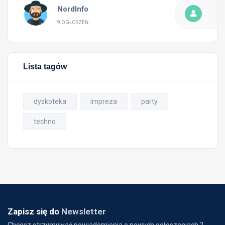
NordInfo
9 OGŁOSZEŃ
Lista tagów
dyskoteka
impreza
party
techno
Zapisz się do
Newsletter