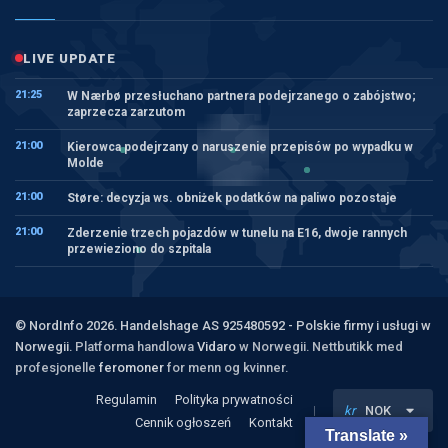
LIVE UPDATE
21:25
W Nærbø przesłuchano partnera podejrzanego o zabójstwo;
zaprzecza zarzutom
21:00
Kierowca podejrzany o naruszenie przepisów po wypadku w
Molde
21:00
Støre: decyzja ws. obniżek podatków na paliwo pozostaje
21:00
Zderzenie trzech pojazdów w tunelu na E16, dwoje rannych
przewieziono do szpitala
© NordInfo 2026. Handelshage AS 925480592 - Polskie firmy i usługi w
Norwegii.
Platforma handlowa
Vidaro
w Norwegii. Nettbutikk med
profesjonelle
feromoner
for menn og kvinner.
Regulamin
Polityka prywatności
kr
NOK
Cennik ogłoszeń
Kontakt
Translate »