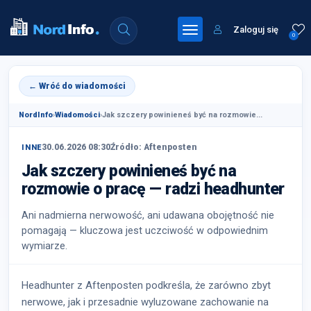
Zaloguj się
0
← Wróć do wiadomości
NordInfo
›
Wiadomości
›
Jak szczery powinieneś być na rozmowie...
30.06.2026 08:30
Źródło: Aftenposten
INNE
Jak szczery powinieneś być na
rozmowie o pracę — radzi headhunter
Ani nadmierna nerwowość, ani udawana obojętność nie
pomagają — kluczowa jest uczciwość w odpowiednim
wymiarze.
Headhunter z Aftenposten podkreśla, że zarówno zbyt
nerwowe, jak i przesadnie wyluzowane zachowanie na