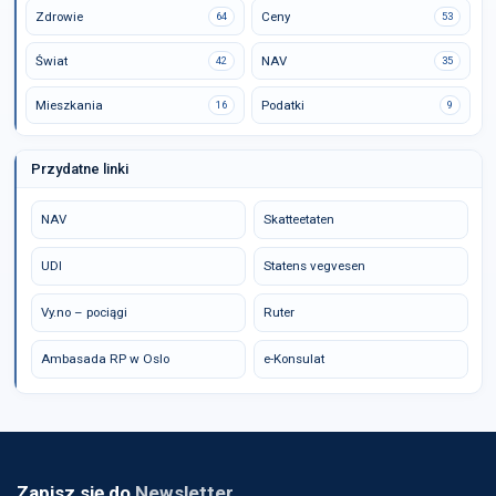
Zdrowie
Ceny
64
53
Świat
NAV
42
35
Mieszkania
Podatki
16
9
Przydatne linki
NAV
Skatteetaten
UDI
Statens vegvesen
Vy.no – pociągi
Ruter
Ambasada RP w Oslo
e-Konsulat
Zapisz się do
Newsletter