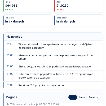
BTC
XRP
$64 932
$1,0250
+0,79%
-0,84%
ZŁOTO
SREBRO
brak danych
brak danych
Najnowsze
21:25
W Nærbø przesłuchano partnera podejrzanego o zabójstwo;
zaprzecza zarzutom
21:00
Kierowca podejrzany o naruszenie przepisów po wypadku w
Molde
21:00
Støre: decyzja ws. obniżek podatków na paliwo pozostaje
21:00
Zderzenie trzech pojazdów w tunelu na E16, dwoje rannych
przewieziono do szpitala
21:00
Korki na E18 przy Lier po najechaniu
Pogoda
Dziś
Jutro
Pojutrze
MET Norway · aktualizacja 07.08.2026 23:03