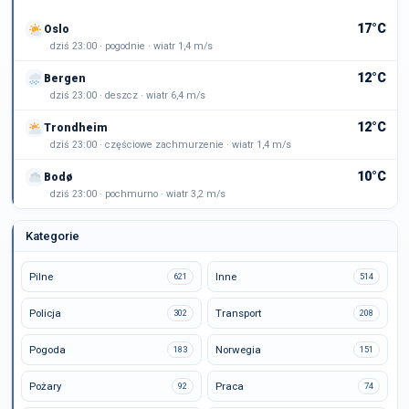
17°C
Oslo
dziś 23:00 · pogodnie · wiatr 1,4 m/s
12°C
Bergen
dziś 23:00 · deszcz · wiatr 6,4 m/s
12°C
Trondheim
dziś 23:00 · częściowe zachmurzenie · wiatr 1,4 m/s
10°C
Bodø
dziś 23:00 · pochmurno · wiatr 3,2 m/s
Kategorie
Pilne
Inne
621
514
Policja
Transport
302
208
Pogoda
Norwegia
183
151
Pożary
Praca
92
74