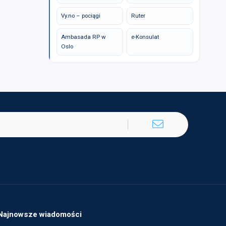
Vy.no – pociągi
Ruter
Ambasada RP w
e-Konsulat
Oslo
Najnowsze wiadomości