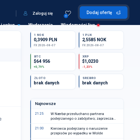
Dodaj ofertę
Zaloguj się
0
 i usług
Wydarzenia
Wiadomości live
1 NOK
1 PLN
0,3909 PLN
2,5585 NOK
FX 2026-08-07
FX 2026-08-07
BTC
XRP
$64 956
$1,0230
+0,79%
-1,23%
ZŁOTO
SREBRO
brak danych
brak danych
Najnowsze
21:25
W Nærbø przesłuchano partnera
e
podejrzanego o zabójstwo; zaprzecza
zarzutom
21:00
Kierowca podejrzany o naruszenie
przepisów po wypadku w Molde