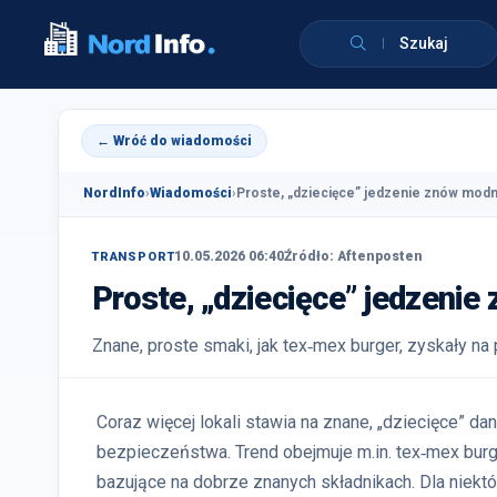
Szukaj
← Wróć do wiadomości
NordInfo
›
Wiadomości
›
Proste, „dziecięce” jedzenie znów modn
10.05.2026 06:40
Źródło: Aftenposten
TRANSPORT
Proste, „dziecięce” jedzenie
Znane, proste smaki, jak tex‑mex burger, zyskały na
Coraz więcej lokali stawia na znane, „dziecięce” da
bezpieczeństwa. Trend obejmuje m.in. tex‑mex burger
bazujące na dobrze znanych składnikach. Dla niektó