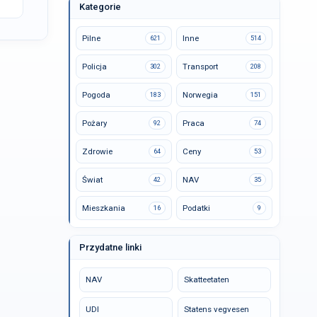
Kategorie
Pilne
Inne
621
514
Policja
Transport
302
208
Pogoda
Norwegia
183
151
Pożary
Praca
92
74
Zdrowie
Ceny
64
53
Świat
NAV
42
35
Mieszkania
Podatki
16
9
Przydatne linki
NAV
Skatteetaten
UDI
Statens vegvesen