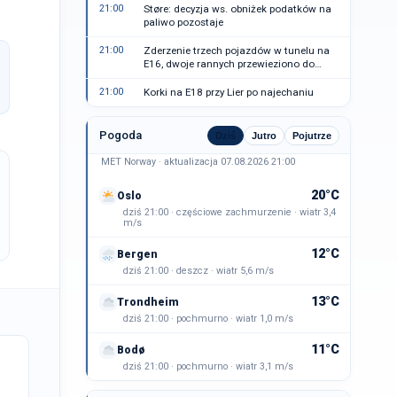
21:00
Støre: decyzja ws. obniżek podatków na
paliwo pozostaje
21:00
Zderzenie trzech pojazdów w tunelu na
E16, dwoje rannych przewieziono do
szpitala
21:00
Korki na E18 przy Lier po najechaniu
Pogoda
Dziś
Jutro
Pojutrze
MET Norway · aktualizacja 07.08.2026 21:00
20°C
Oslo
dziś 21:00 · częściowe zachmurzenie · wiatr 3,4
m/s
12°C
Bergen
dziś 21:00 · deszcz · wiatr 5,6 m/s
13°C
Trondheim
dziś 21:00 · pochmurno · wiatr 1,0 m/s
11°C
Bodø
dziś 21:00 · pochmurno · wiatr 3,1 m/s