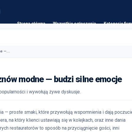
Strona główna
Wszystkie ogłoszenia
Kategorie firm
e —...
 znów modne — budzi silne emocje
 popularności i wywołują żywe dyskusje.
nia — proste smaki, które przywołują wspomnienia i dają poczuci
a, na który klienci ustawiają się w kolejkach, oraz inne dania
rych restauratorów to sposób na przyciągnięcie gości, inni